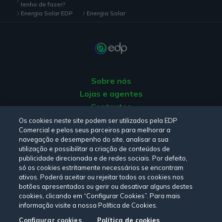
tenho de fazer?
Energia Solar EDP
Energia Solar
Sobre nós
Lojas e agentes
Contactos
Apoio ao Cliente
Os cookies neste site podem ser utilizados pela EDP
Comercial e pelos seus parceiros para melhorar a
Origem da energia
navegação e desempenho do site, analisar a sua
Livro de Reclamações
utilização e possibilitar a criação de conteúdos de
publicidade direcionada e de redes sociais. Por defeito,
só os cookies estritamente necessários se encontram
Consulte a nossa
Política de privacidade,
Política de cookies
,
ativos. Poderá aceitar ou rejeitar todos os cookies nos
botões apresentados ou gerir ou desativar alguns destes
Termos e Condições
e
Declaração de Acessibilidade.
cookies, clicando em “Configurar Cookies”. Para mais
informação visite a nossa Política de Cookies.
Configurar cookies
Política de cookies