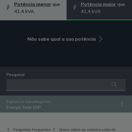
Potência menor
que
Potência maior
que
41,4 kVA
41,4 kVA
Não sabe qual a sua potência
Pesquisar
Explore as subcategorias
Energia Solar EDP
Perguntas Frequentes
Quero aderir ao sistema solar de