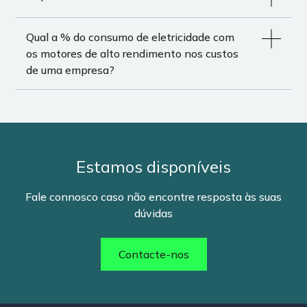
superior ao de um motor de linha “padrão”, uma
vez que mais de 95% dos custos associados a
Qual a % do consumo de eletricidade com
um motor ao longo da sua vida útil resultam do
os motores de alto rendimento nos custos
seu consumo energético, devendo-se menos de
de uma empresa?
5% ao investimento inicial e manutenção.
Estamos disponíveis
Fale connosco caso não encontre resposta às suas
dúvidas
Contacte-nos