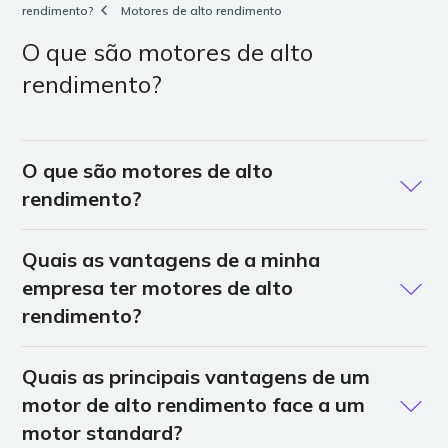
rendimento?
Motores de alto rendimento
O que são motores de alto
rendimento?
O que são motores de alto
rendimento?
Um motor de alto rendimento é um motor elétrico
Quais as vantagens de a minha
(transforma energia elétrica em energia mecânica,
empresa ter motores de alto
com perdas de energia associadas) que apresenta um
rendimento?
rendimento superior a um motor standard e,
consequentemente, menores perdas de energia.
Veja aqui quais as principais vantagens de instalar na
Quais as principais vantagens de um
As perdas reduzidas significam que o motor produz a
sua empresa motores de alto rendimento.
mesma potência mecânica de saída com menor
motor de alto rendimento face a um
Vantagens da utilização de motores de alto
quantidade de energia elétrica de entrada. Desta
motor standard?
rendimento: