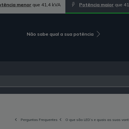
otência menor
que 41,4 kVA
Potência maior
que 41
Não sabe qual a sua potência
Perguntas Frequentes
O que são LED’s e quais as suas van