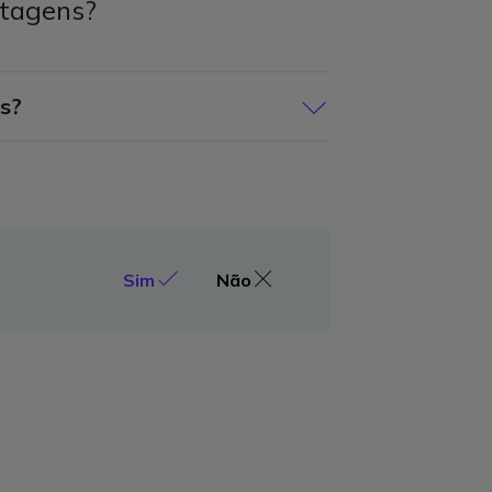
ntagens?
s?
trata-se de uma tecnologia simples de
ores) que espalham em forma de luz
Sim
Não
quantidade de luz, uma lâmpada
LED necessita apenas de 5W)
 e custos de manutenção praticamente
 sob a forma de calor são mínimas)
tado de reacendimentos