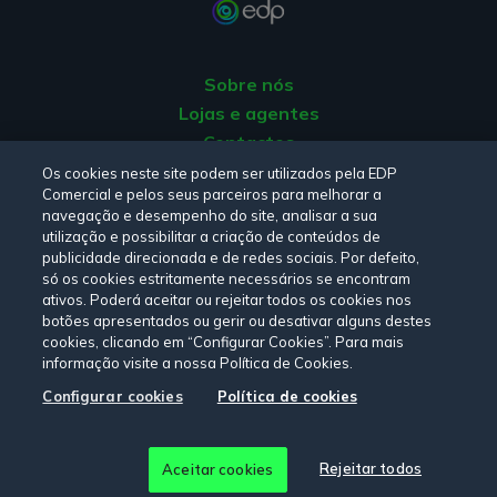
Sobre nós
Lojas e agentes
Contactos
Apoio ao Cliente
Os cookies neste site podem ser utilizados pela EDP
Comercial e pelos seus parceiros para melhorar a
Origem da energia
navegação e desempenho do site, analisar a sua
Livro de Reclamações
utilização e possibilitar a criação de conteúdos de
publicidade direcionada e de redes sociais. Por defeito,
só os cookies estritamente necessários se encontram
Consulte a nossa
Política de privacidade,
Política de cookies
,
ativos. Poderá aceitar ou rejeitar todos os cookies nos
botões apresentados ou gerir ou desativar alguns destes
Termos e Condições
e
Declaração de Acessibilidade.
cookies, clicando em “Configurar Cookies”. Para mais
informação visite a nossa Política de Cookies.
Configurar cookies
Política de cookies
Siga-nos:
© Copyright 2026 - EDP Comercial. Todos os direitos
Rejeitar todos
Aceitar cookies
reservados