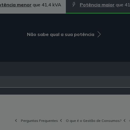
otência menor
que 41,4 kVA
Potência maior
que 41
Não sabe qual a sua potência
Perguntas Frequentes
O que é o Gestão de Consumos?