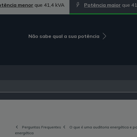
otência menor
que 41,4 kVA
Potência maior
que 41
Não sabe qual a sua potência
Perguntas Frequentes
O que é uma auditoria energética e p
energética