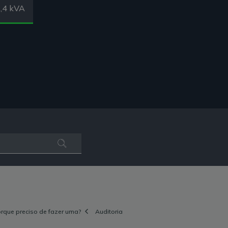
,4 kVA
orque preciso de fazer uma?
Auditoria