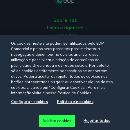
Sobre nós
Lojas e agentes
Contactos
Apoio ao Cliente
Os cookies neste site podem ser utilizados pela EDP
Comercial e pelos seus parceiros para melhorar a
Origem da energia
navegação e desempenho do site, analisar a sua
Livro de Reclamações
utilização e possibilitar a criação de conteúdos de
publicidade direcionada e de redes sociais. Por defeito,
só os cookies estritamente necessários se encontram
Consulte a nossa
Política de privacidade,
Política de cookies
,
ativos. Poderá aceitar ou rejeitar todos os cookies nos
botões apresentados ou gerir ou desativar alguns destes
Termos e Condições
e
Declaração de Acessibilidade.
cookies, clicando em “Configurar Cookies”. Para mais
informação visite a nossa Política de Cookies.
Configurar cookies
Política de cookies
Siga-nos:
© Copyright 2026 - EDP Comercial. Todos os direitos
Rejeitar todos
Aceitar cookies
reservados