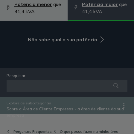
Potência menor
que
Potência maior
que
41,4 kVA
41,4 kVA
Não sabe qual a sua potência
Pesquisar
Explore as subcategorias
Sobre a Área de Cliente Empresas - a área de cliente da sua
empresa
Perguntas Frequentes
O que posso fazer na minha área