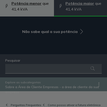
Potência menor
que
Potência maior
que
41,4 kVA
41,4 kVA
Não sabe qual a sua potência
Pesquisar
Explore as subcategorias
Sobre a Área de Cliente Empresas - a área de cliente da sua
empresa
Perguntas Frequentes
Como posso ativar a fatura eletrónica