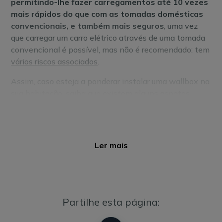
permitindo-lhe fazer carregamentos até 10 vezes
mais rápidos do que com as tomadas domésticas
convencionais, e também mais seguros
, uma vez
que carregar um carro elétrico através de uma tomada
convencional é possível, mas não é recomendado: tem
vários riscos associados
.
Assim, caso esteja a ponderar instalar uma wallbox na
sua habitação, saiba que existem alguns aspetos
importantes a ter em conta. Entre eles,
a potência
elétrica contratada, local de instalação,
autorizações necessárias e até mesmo as
diferenças para quem mora num
condomínio
ou
Ler mais
numa
moradia
própria.
Esclarecemos tudo de
segui
da.
Como instalar um carregador elétrico em
casa, passo a passo?
Partilhe esta página:
Ter uma wallbox em casa, para
carregar o seu veículo,
é