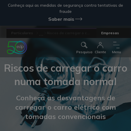
Conheça aqui as medidas de segurança contra tentativas de
fraude
Saber mais
...
Particulares
Riscos de carregar o c...
Empresas
Pesquisa
Cliente
Menu
Riscos de carregar o carro
numa tomada normal
Conheça as desvantagens de
carregar o carro elétrico com
tomadas convencionais