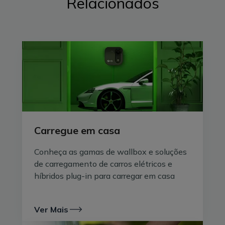
Relacionados
prolongadas pode causar danos estruturais no
sistema elétrico da casa.
Possibilidade de sobreaquecimento
O carregamento de carros elétricos em tomadas
comuns deve ser visto como uma
forma de
carregamento ocasional
, numa situação de
emergência. As tomadas domésticas não estão
preparadas para carregamentos longos com correntes
elevadas, o que acontece durante o carregamento de
Carregue em casa
um veículo elétrico. Há a possibilidade de
sobreaquecimento da instalação elétrica e dos seus
Conheça as gamas de wallbox e soluções
vários componentes.
de carregamento de carros elétricos e
híbridos plug-in para carregar em casa
Ver Mais