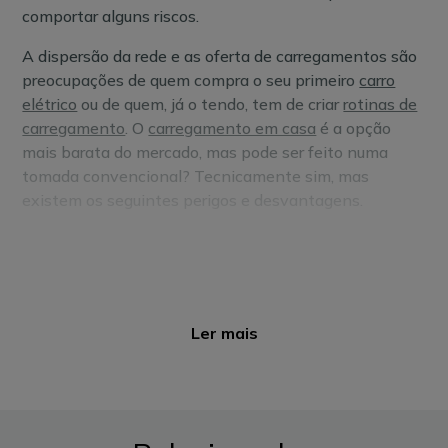
comportar alguns riscos.
A dispersão da rede e as oferta de carregamentos são
preocupações de quem compra o seu primeiro
carro
elétrico
ou de quem, já o tendo, tem de criar
rotinas de
carregamento
. O
carregamento em casa
é a opção
mais barata do mercado, mas pode ser feito numa
tomada convencional? Tecnicamente sim, mas
existem os seguintes perigos e desvantagens.
Desconhecimento do estado da
instalação elétrica
Sobretudo em instalações antigas, é difícil prever
Ler mais
como foi construída e que características tem a
instalação elétrica e respetivo circuito que alimenta a
tomada. Por exemplo, se tem uma ligação à terra
suficientemente forte.
Uma utilização sistemática
para carregamentos com correntes elevadas e