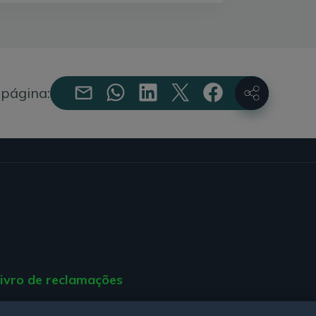
áveis para tomar a sua decisão.
será pago encontra-se relacionado com
ue escolher, sendo que esta poderá variar
tiva for a tarifa, maior será o retorno
ar.
 página:
rdial de um sistema solar ser rentável
 sistema fotovoltaico de apenas 1 a 3
ficativos. No entanto, caso o seu
tir algum retorno.
e os meses de Verão, em que a
vada, notará também diferença na
ciando a rentabilidade global da
?
ivro de reclamações
, deve assegurar que tem atividade
ade proveniente de energia solar e, a