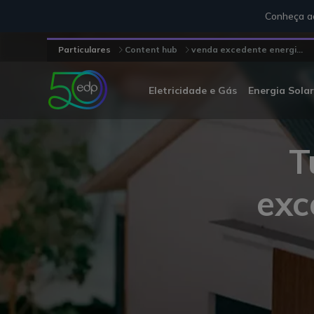
Conheça aq
Particulares
Content hub
venda excedente energi...
Eletricidade e Gás
Energia Solar
T
exc