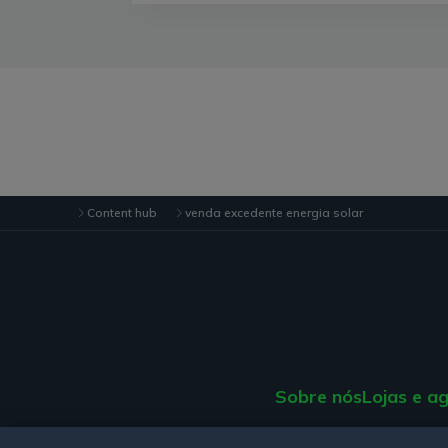
Content hub
venda excedente energia solar
Sobre nós
Lojas e a