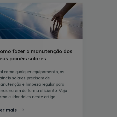
vel?
sposta não é fixa, uma vez que o
m tem influência. Contudo, de forma
uma solução vantajosa para ajudar a
e.
omo fazer a manutenção dos
nte solar a um preço inferior ao preço
eus painéis solares
ndendo do contrato.
al como qualquer equipamento, os
emplo, assumindo o preço que esteve em
ainéis solares precisam de
 900 kWh na rede ou até 104 € com uma
anutenção e limpeza regular para
000 kWh na rede. Saiba mais
aqui
.
uncionarem de forma eficiente. Veja
a venda do excedente
omo cuidar deles neste artigo.
 em conta na análise da rentabilidade.
er mais
o gerado com a venda da energia solar