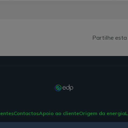
que não consome, tornando-se crucial avaliar estas vari
Tarifa de compra do excedente:
O valor que lhe 
a tarifa que lhe for aplicada pelo comercializador q
consoante o contrato e mercado. Quanto mais competi
financeiro da venda do seu excedente de energia sol
Partilhe esta
Dimensão do sistema fotovoltaico:
A forma primo
está relacionada com a sua dimensão. Se possui um
painéis, então, é provável que não veja lucros signi
sistema tenha uma dimensão superior, já poderá sen
Sazonalidade:
Em contraste com o Inverno, durant
produção de energia solar é naturalmente mais ele
quantidade de excedente que poderá vender, influen
venda.
Como vender o excedente de autoconsumo
gentes
Contactos
Apoio ao cliente
Origem da energia
L
Para começar a vender a energia solar que não consome
aberta no CAE 35113, associado à produção de eletricid