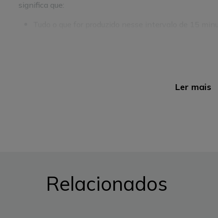
significa que:
Tudo o que for produzido nesse intervalo de 15 mi
mesmo intervalo;
O que não for consumido é injetado na rede e é inici
Nos sistemas de produção de energia renovável, como 
produção de energia não está necessariamente alinhad
Ler mais
intervalo de maior produção pode ser entre as 10 h e a
ocorre ao final da tarde, quando toda a família regressa
que é gerada pode ser desperdiçada.
Para evitar esse desperdício, pode optar por armazenar
guardam o excedente da energia produzida para ser util
não está a produzir. Outra solução passa por ajustar 
retirar o máximo partido da produção nas horas de maior
Relacionados
colocando a máquina de lavar loiça a trabalhar à tarde, 
consultar esta e outras dicas para tirar o máximo partid
No entanto, existe ainda uma outra solução simples e 