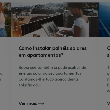
rede
, gerando ainda mais valor com a sua energia.
Produzir energia solar para vender é rentá
Esta é uma análise que depende de vários fatores e a re
comercializador que vai comprar o seu excedente també
geral, a venda de excedente de energia solar pode ser 
reduzir custos e tornar o seu investimento mais eficient
Como instalar painéis solares
C
Em Portugal, as companhias elétricas compram o excede
em apartamentos?
s
de consumo, geralmente entre 10% e 30% menos, depe
Sabia que também já pode usufruir de
T
No caso da EDP, com uma solução de 4 painéis, por ex
ra
energia solar no seu apartamento?
p
2024, poderia ter poupado até 31 € por ano ao injetar
a
Contamos-lhe tudo acerca desta
m
solução de 12 painéis solares, assumindo que injeta 3
solução aqui.
f
Fatores que influenciam a rentabilidade d
c
Conforme referimos antes, existem alguns aspetos a ter
Ver mais
V
Cada um acaba por ter um impacto significativo no lucr