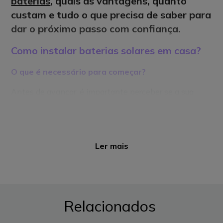
baterias
, quais as vantagens, quanto
custam e tudo o que precisa de saber para
dar o próximo passo com confiança.
Como instalar baterias solares em casa?
O que é necessário para começar?
Antes de avançar, é importante perceber se a sua
casa reúne as condições para instalar uma
bateria
solar
. É feita uma avaliação ao seu consumo
energético, ao espaço disponível e à potência dos
seus painéis solares. No caso da
bateria solar EDP
,
a
Ler mais
instalação só é possível se os painéis tiverem sido
instalados pela EDP Comercial.
A instalação passo a passo
Relacionados
A instalação de um sistema solar com bateria segue
geralmente estes 4 passos: