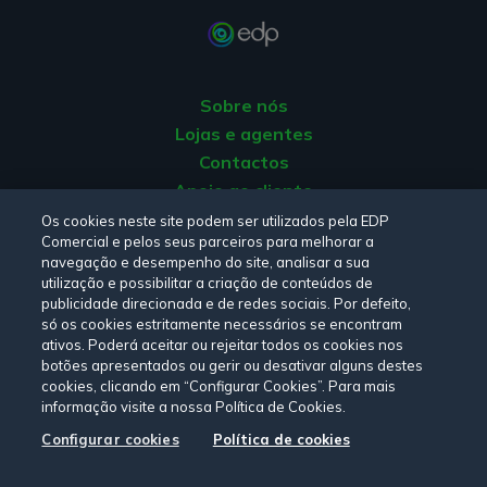
Redução da fatura até 70%;
Uso de energia solar mesmo durante a noite;
Maior independência da rede elétrica.
Sobre nós
Desvantagens das baterias solares a ter em
Lojas e agentes
conta
Contactos
Apoio ao cliente
Custo inicial ainda elevado;
Origem da energia
Os cookies neste site podem ser utilizados pela EDP
Espaço necessário para instalação;
Comercial e pelos seus parceiros para melhorar a
Livro de reclamações
navegação e desempenho do site, analisar a sua
Requisitos técnicos (ex: compatibilidade com os
utilização e possibilitar a criação de conteúdos de
painéis existentes).
publicidade direcionada e de redes sociais. Por defeito,
Consulte a nossa
Política de privacidade,
Política de cookies
,
só os cookies estritamente necessários se encontram
Qual é o custo das baterias solares?
Termos e Condições
e
Declaração de Acessibilidade.
ativos. Poderá aceitar ou rejeitar todos os cookies nos
botões apresentados ou gerir ou desativar alguns destes
O investimento num sistema solar com baterias varia
cookies, clicando em “Configurar Cookies”. Para mais
informação visite a nossa Política de Cookies.
consoante a tecnologia escolhida e as necessidades
Siga-nos:
energéticas de cada habitação. As soluções mais
Configurar cookies
Política de cookies
comuns, com 6 painéis solares e uma bateria de