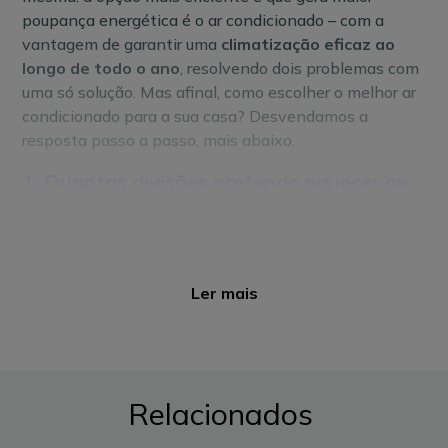
poupança energética é o ar condicionado – com a
vantagem de garantir uma
climatização eficaz ao
longo de todo o ano
, resolvendo dois problemas com
uma só solução. Mas afinal, como escolher o melhor ar
condicionado para a sua casa? Desvendamos a
resposta passo a passo, mais abaixo.
1. Quantas divisões pretende aquecer ou
refrigerar?
Há algumas questões que deve colocar antes de tomar
uma decisão: Quantas divisões quer climatizar em
Ler mais
casa? E quais as respetivas áreas? Que tipos de ar
condicionado existem? São simples de instalar?
Ar condicionado portátil
Este tipo de ar condicionado, concentra numa única
Relacionados
unidade todas as componentes, o facto de não exigir