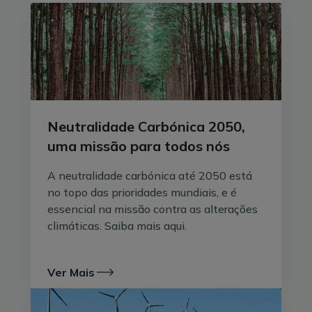
por exemplo). Com uma gestão eficiente dos
consumos, estes sistemas podem diminuir até 70% a
dependência da empresa face à rede, o que se traduz
numa poupança na fatura da energia.
Apostar na transição energética, seja ao nível da
gestão do consumo de energia e do reforço da
eletrificação, seja na
mobilidade elétrica para a frota
, é
Neutralidade Carbónica 2050,
uma garantia de poupança a longo prazo e cujos
uma missão para todos nós
efeitos são notados no imediato. E, se neste momento
se trata de conseguir maximizar os lucros através das
A neutralidade carbónica até 2050 está
mudanças energéticas, num futuro próximo pode estar
no topo das prioridades mundiais, e é
em jogo a atração de investidores. As práticas
essencial na missão contra as alterações
ecologicamente responsáveis são cada vez mais tidas
climáticas. Saiba mais aqui.
em conta pelo capital na altura de atribuir viabilidade
a uma empresa e esta tendência será cada vez mais
notória. O sucesso financeiro nacional e internacional,
Ver Mais
deste ponto de vista, será possível apenas em
negócios verdadeiramente sustentáveis do ponto de