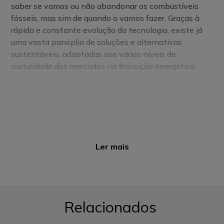
saber se vamos ou não abandonar os combustíveis
fósseis, mas sim de quando o vamos fazer. Graças à
rápida e constante evolução da tecnologia, existe já
uma vasta panóplia de soluções e alternativas
sustentáveis, adaptadas aos vários níveis de
maturidade dos mercados na transição energética.
Alterar o consumo de energia para
privilegiar a
descarbonização
é um caminho inevitável, e o
consumo eficiente de energia renovável é uma das
formas mais eficazes de promover e privilegiar a
descarbonização. Os benefícios empresariais da
Ler mais
mudança são evidentes.
1. GERIR CONSUMOS PARA POUPAR
Apostar na
eletrificação de uma empresa
, de uma
Relacionados
frota, permite fazer uma análise mais detalhada de