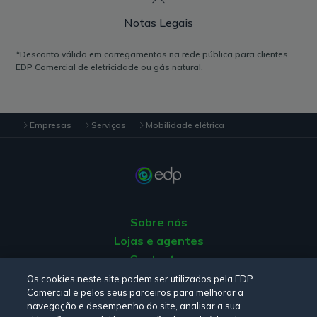
Notas Legais
*Desconto válido em carregamentos na rede pública para clientes
EDP Comercial de eletricidade ou gás natural.
Empresas
Serviços
Mobilidade elétrica
Sobre nós
Lojas e agentes
Contactos
Apoio ao Cliente
Os cookies neste site podem ser utilizados pela EDP
Comercial e pelos seus parceiros para melhorar a
Origem da energia
navegação e desempenho do site, analisar a sua
Livro de Reclamações