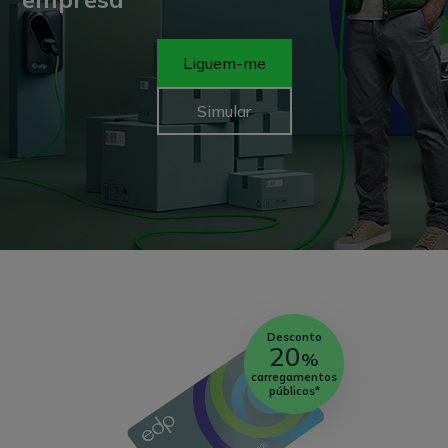
Liguem-me
Simular
Desconto
20
%
carregamentos
públicos*