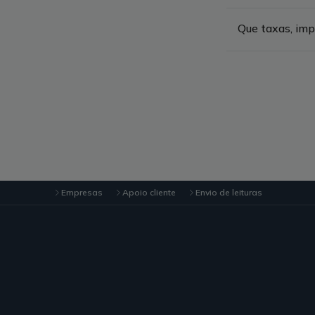
Que taxas, imp
Empresas
Apoio cliente
Envio de leituras