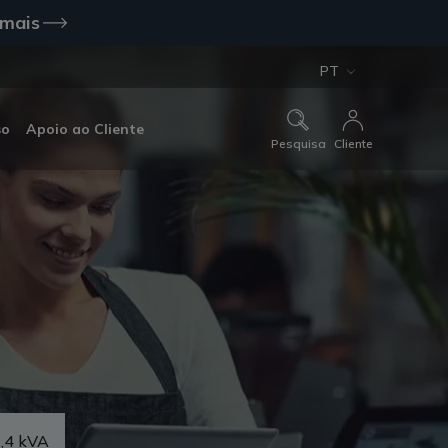
 mais
PT
so
Apoio ao Cliente
Pesquisa
Cliente
,4 kVA