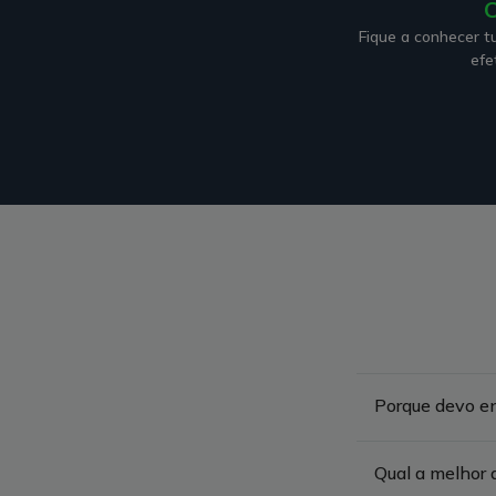
C
Fique a conhecer t
efe
Porque devo en
Qual a melhor d