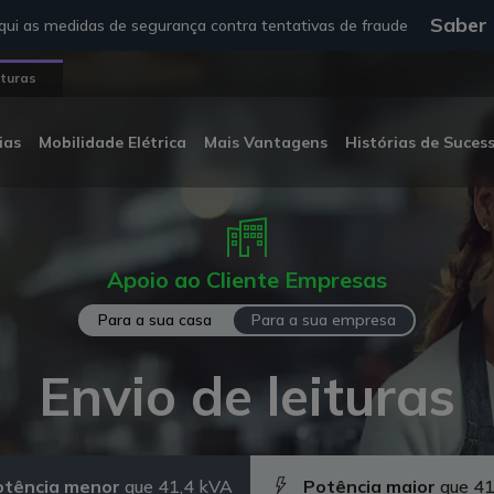
Saber
ui as medidas de segurança contra tentativas de fraude
ituras
ias
Mobilidade Elétrica
Mais Vantagens
Histórias de Suces
Apoio ao Cliente Empresas
Para a sua casa
Para a sua empresa
Envio de leituras
otência menor
que 41,4 kVA
Potência maior
que 41