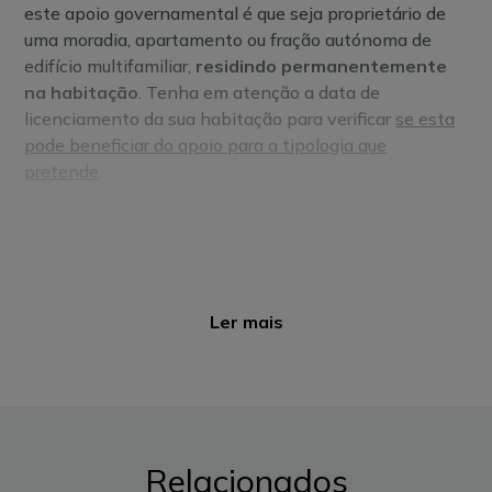
este apoio governamental é que seja proprietário de
uma moradia, apartamento ou fração autónoma de
edifício multifamiliar,
residindo permanentemente
na habitação
. Tenha em atenção a data de
licenciamento da sua habitação para verificar
se esta
pode beneficiar do apoio para a tipologia que
pretende
.
Nunca é demais recordar que para que a candidatura
seja aceite no programa, é importante que todas as
obras, instalações e procedimentos estejam
concluídos e pagos antes do momento da candidatura.
Tenha atenção aos pagamentos em prestações,
Ler mais
considerando que todas as prestações devem estar
pagas à data da candidatura.
Para mais informações, consulte o
guia completo do
Fundo Ambiental 2023
que preparámos para si.
Relacionados
Documentos necessários para se