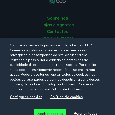
candidaturas, bem como submetê-las para avaliação
pelo Fundo Ambiental.
Sobre nós
Faça login com o seu nome de utilizador e a senha de
acesso que recebeu no email referido acima.
Lojas e agentes
Contactos
3. Inicie a sua Candidatura
Apoio ao cliente
Origem da energia
Os cookies neste site podem ser utilizados pela EDP
Após fazer login, ficará disponível no menu lateral a
Comercial e pelos seus parceiros para melhorar a
Livro de reclamações
secção “Candidaturas”. Aí, aceda à área
“Em
navegação e desempenho do site, analisar a sua
preenchimento”
para preencher uma nova
utilização e possibilitar a criação de conteúdos de
candidatura, selecionando a opção
“+Novo”
na barra
publicidade direcionada e de redes sociais. Por defeito,
Consulte a nossa
Política de privacidade,
Política de cookies
,
só os cookies estritamente necessários se encontram
cinzenta e gestão do formulário.
Termos e Condições
e
Declaração de Acessibilidade.
ativos. Poderá aceitar ou rejeitar todos os cookies nos
botões apresentados ou gerir ou desativar alguns destes
Uma vez iniciada a candidatura, comece por preencher
cookies, clicando em “Configurar Cookies”. Para mais
as informações gerais sobre a habitação. Considere
informação visite a nossa Política de Cookies.
que
Habitação permanente
diz respeito a moradias
Siga-nos:
Configurar cookies
Política de cookies
completas (isto é, não-fracionadas) e
Fração
autónoma de habitação
a apartamentos (ou
© Copyright 2026 - EDP Comercial. Todos os direitos
moradias fracionadas).
Rejeitar todos
Aceitar cookies