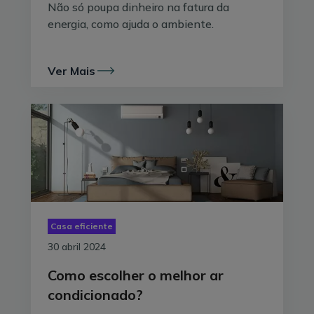
Não só poupa dinheiro na fatura da
energia, como ajuda o ambiente.
Ver Mais
1. Registe-se no site do Fundo Ambiental
Casa eficiente
30 abril 2024
A sua candidatura tem início no
website do Fundo
Ambiental
– é necessário que se registe como
Como escolher o melhor ar
utilizador. Depois de se registar enquanto Proprietário,
condicionado?
ou como Perito Qualificado, conforme o seu caso, clique