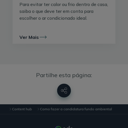
no botão “Enviar”. Note que, mesmo que já tenha
Para evitar ter calor ou frio dentro de casa,
credenciais de acesso ao Fundo Ambiental, terá de
saiba o que deve ter em conta para
fazer um novo registo para aceder ao formulário de
escolher o ar condicionado ideal.
candidatura.
De seguida, receberá um email de confirmação do seu
Ver Mais
registo, pelo que deverá proceder à confirmação do seu
email no prazo máximo de dois dias – se deixar passar
o prazo, o registo ficará sem efeito e terá de o refazer.
Receberá, também, um email com os dados de acesso
para poder entrar na plataforma.
Partilhe esta página:
Se não encontrar o email,
verifique o Spam
.
2. Faça login na sua Área Reservada
Aceda à página
PAE+S 2023
(Programa de Apoio a
Edifícios + Sustentáveis) e faça login na sua
Content hub
Como fazer a candidatura fundo ambiental
Área
Reservada
– onde poderá consultar os seus dados de
registo, iniciar, retomar e consultar as suas