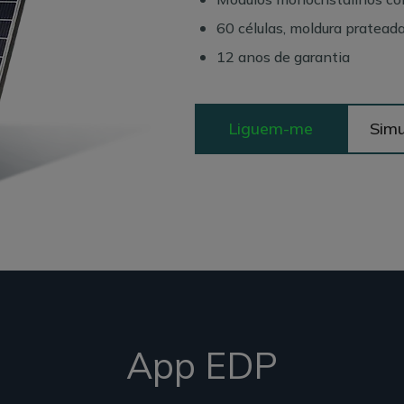
60 células, moldura pratead
12 anos de garantia
Liguem-me
Simu
App EDP