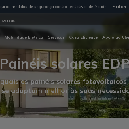
Saber
ui as medidas de segurança contra tentativas de fraude
mpresas
Mobilidade Elétrica
Serviços
Casa Eficiente
Apoio ao Cli
Painéis solares ED
quais os painéis solares fotovoltaicos 
 se adaptam melhor às suas necessid