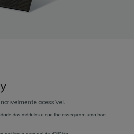
ty
 Incrivelmente acessível.
lidade dos módulos e que lhe asseguram uma boa
om potência nominal de 435Wp