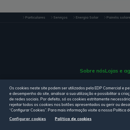
Particulares
Serviços
Energia Solar
Painéis solar
Sobre nós
Lojas e a
Consulte a nossa
Polí
Os cookies neste site podem ser utilizados pela EDP Comercial e p
e desempenho do site, analisar a sua utilização e possibilitar a cr
de redes sociais. Por defeito, só os cookies estritamente necessári
rejeitar todos os cookies nos botões apresentados ou gerir ou desa
“Configurar Cookies”. Para mais informação visite a nossa Política 
Siga-nos:
Configurar cookies
Política de cookies