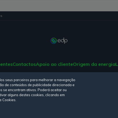
es
gentes
Contactos
Apoio ao cliente
Origem da energia
L
tica de privacidade,
Política de cookies
,
Termos e Condições
e
Declara
elos seus parceiros para melhorar a navegação
iação de conteúdos de publicidade direcionada e
os se encontram ativos. Poderá aceitar ou
tivar alguns destes cookies, clicando em
de Cookies.
© Copyright 2026 - EDP Comercial. Todos os direitos reservados