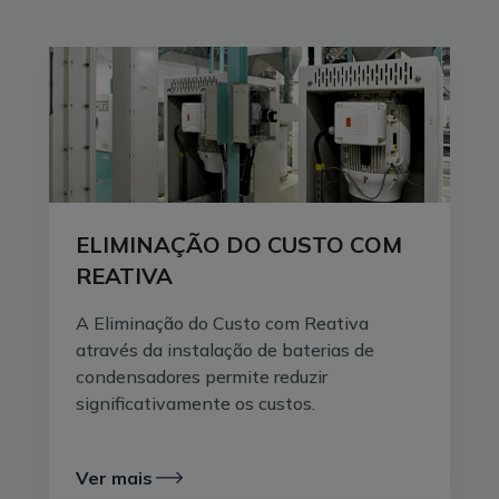
energéticas, tanto nas instalações que a consomem
como nas redes de distribuição.
ELIMINAÇÃO DO CUSTO COM
REATIVA
A Eliminação do Custo com Reativa
através da instalação de baterias de
condensadores permite reduzir
significativamente os custos.
Uma analogia comum é a do copo de cerveja: A
energia reativa é a espuma no topo, ocupa espaço
mas não sacia a sede, nem diminui a vontade de
Ver mais
beber, ao contrário do líquido, a energia ativa. Por outro