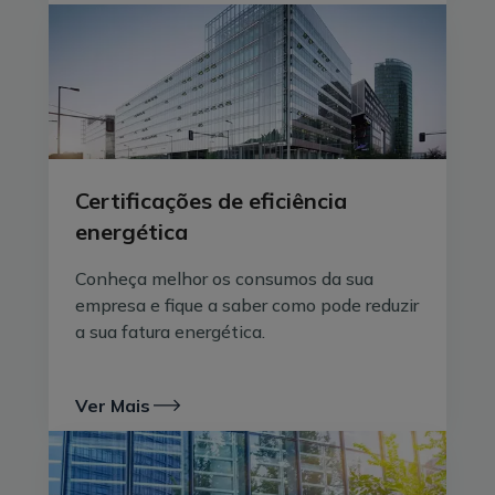
lado, se a espuma que sai fora não tem grande
impacto na cerveja que se está a beber, a energia
reativa tem, pois implica custos que são depois
notados na fatura.
Como é faturada a energia reativa?
O grau de eficiência de uma instalação elétrica,
Certificações de eficiência
medido pelo fator de potência
, é impactado
energética
negativamente pelo consumo de energia reativa. O
fator de potência varia entre 0 e 1, sendo
maior a
Conheça melhor os consumos da sua
eficiência energética e o aproveitamento do
empresa e fique a saber como pode reduzir
sistema elétrico se estiver mais perto
de 1
. O valor
a sua fatura energética.
de eficiência baixa na mesma medida em que a
percentagem de energia reativa total sobe.
Ver Mais
A título de exemplo, se o consumo de energia reativa
de uma instalação representar 30% do consumo de
energia ativa, isso significa que o grau de eficiência da