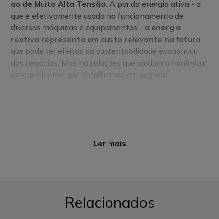
ao de Muito Alta Tensão.
A par da energia ativa - a
que é efetivamente usada no funcionamento de
diversas máquinas e equipamentos - a
energia
reativa representa um custo relevante na fatura
,
que pode ter efeitos na sustentabilidade económica
dos negócios. Mas há
soluções
que ajudam a minimizar
esse problema, que detalhamos em seguida.
Energia necessária, mas que não produz
trabalho
A energia reativa é necessária para
produzir os
campos eletromagnéticos indispensáveis ao
Ler mais
funcionamento de motores ou transformadores
.
No entanto, quando a energia reativa é obtida através
da rede, ‘
ocupa espaço’ no sistema elétrico
de uma
empresa e da rede em geral, espaço que poderia ser
Relacionados
ocupado por mais energia ativa disponível. A energia
reativa também contribui para o aumento das perdas