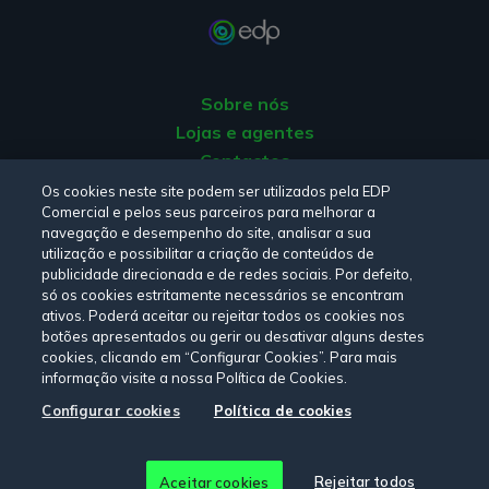
Sobre nós
Lojas e agentes
Contactos
Apoio ao Cliente
Os cookies neste site podem ser utilizados pela EDP
Comercial e pelos seus parceiros para melhorar a
Origem da energia
navegação e desempenho do site, analisar a sua
Livro de Reclamações
utilização e possibilitar a criação de conteúdos de
publicidade direcionada e de redes sociais. Por defeito,
só os cookies estritamente necessários se encontram
Consulte a nossa
Política de privacidade,
Política de cookies
,
ativos. Poderá aceitar ou rejeitar todos os cookies nos
botões apresentados ou gerir ou desativar alguns destes
Termos e Condições
e
Declaração de Acessibilidade.
cookies, clicando em “Configurar Cookies”. Para mais
informação visite a nossa Política de Cookies.
Configurar cookies
Política de cookies
Siga-nos:
© Copyright 2026 - EDP Comercial. Todos os direitos
Rejeitar todos
Aceitar cookies