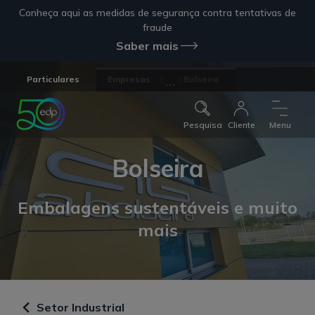
Conheça aqui as medidas de segurança contra tentativas de
fraude
Saber mais
...
Particulares
Empresas
Bolseira
Pesquisa
Cliente
Menu
Bolseira
Embalagens sustentáveis e muito
mais
Setor Industrial