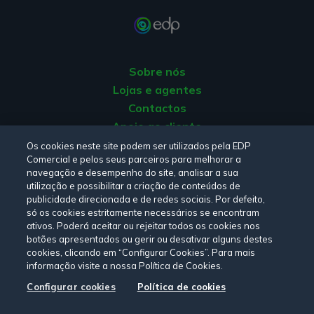
Sobre nós
Lojas e agentes
Contactos
Apoio ao cliente
Origem da energia
Os cookies neste site podem ser utilizados pela EDP
Comercial e pelos seus parceiros para melhorar a
Livro de reclamações
navegação e desempenho do site, analisar a sua
utilização e possibilitar a criação de conteúdos de
publicidade direcionada e de redes sociais. Por defeito,
Consulte a nossa
Política de privacidade,
Política de cookies
,
só os cookies estritamente necessários se encontram
Termos e Condições
e
Declaração de Acessibilidade.
ativos. Poderá aceitar ou rejeitar todos os cookies nos
botões apresentados ou gerir ou desativar alguns destes
cookies, clicando em “Configurar Cookies”. Para mais
informação visite a nossa Política de Cookies.
Siga-nos:
Configurar cookies
Política de cookies