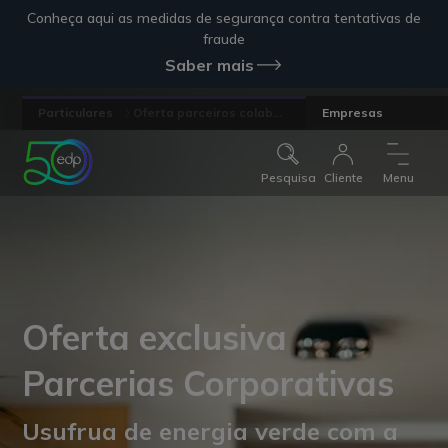
Conheça aqui as medidas de segurança contra tentativas de
fraude
Saber mais
Particulares
Oferta parceiros colab...
Empresas
Pesquisa
Cliente
Menu
Oferta exclusiva
Parcerias Corporativas
Usufrua de energia verde com a