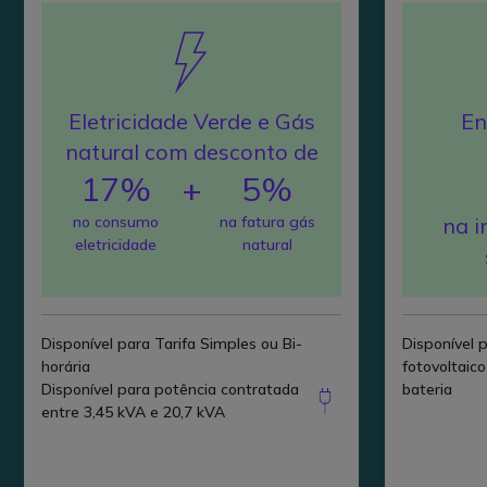
Eletricidade Verde e Gás
En
natural com desconto de
17%
+
5%
no consumo
na fatura gás
na i
eletricidade
natural
Disponível para Tarifa Simples ou Bi-
Disponível 
horária
fotovoltaico
Disponível para potência contratada
bateria
entre 3,45 kVA e 20,7 kVA