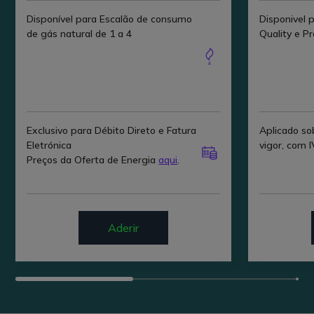
Disponível para Escalão de consumo
Disponivel 
de gás natural de 1 a 4
Quality e 
Exclusivo para Débito Direto e Fatura
Aplicado so
Eletrónica
vigor, com I
Preços da Oferta de Energia
aqui
.
Aderir