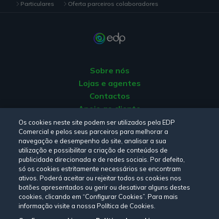
Particulares
Oferta parceiros colaboradores
Sobre nós
Lojas e agentes
Contactos
Apoio ao cliente
Origem da energia
Os cookies neste site podem ser utilizados pela EDP
Comercial e pelos seus parceiros para melhorar a
Livro de reclamações
navegação e desempenho do site, analisar a sua
utilização e possibilitar a criação de conteúdos de
publicidade direcionada e de redes sociais. Por defeito,
Consulte a nossa
Política de privacidade,
Política de cookies
,
só os cookies estritamente necessários se encontram
Termos e Condições
e
Declaração de Acessibilidade.
ativos. Poderá aceitar ou rejeitar todos os cookies nos
botões apresentados ou gerir ou desativar alguns destes
cookies, clicando em “Configurar Cookies”. Para mais
informação visite a nossa Política de Cookies.
Siga-nos: