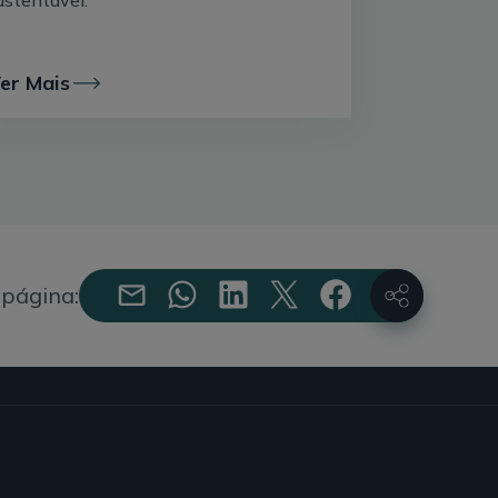
ustentável.
clovias
er Mais
 preciso que todos os serviços que
os, acessíveis de bicicleta ou a pé. É
o em atividades culturais e comerciais -
r exemplo, por abrir os pátios das
lturais ou mercados e por comprar
 página:
 mercado. Só assim foi possível ter, por
masiado alto para este negócio.
 participativo da cidade ajudam a
s e para o financiamento de lojas e