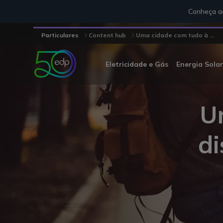
Conheça aq
Particulares
Content hub
Uma cidade com tudo à ...
Eletricidade e Gás
Energia Solar
U
di