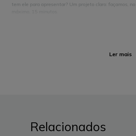
tem ele para apresentar? Um projeto claro: façamos, no
máximo, 15 minutos.
Num momento em que o
tempo passado no trânsito
cansa muita gente, e em que a descarbonização é uma e
soa quase a provocação ou a um sound bite utópico. Mas
basta-lhe apresentar o caso parisiense. A capital fran
vindo a aplicar políticas e transformações no mapa de 
Ler mais
na cidade, prefira deslocar-se a pé ou de
bicicleta
- a c
De Benfica ao Campo Pequeno, Frederico, de 26 anos, d
elétrica. “
O percurso é quase todo por ciclovia, mas 
troço por estrada e causa-me alguma ansiedade. As 
aos seus sítios e não vêem nada que não sejam carros
Há cada vez mais ciclistas e mais ciclovias
Tal como em Lisboa e noutras cidades portuguesas, on
Relacionados
de quilómetros cicláveis e o número de ciclistas, em Pa
bicicleta. Nesta cidade, são 1000 km cicláveis, protegid