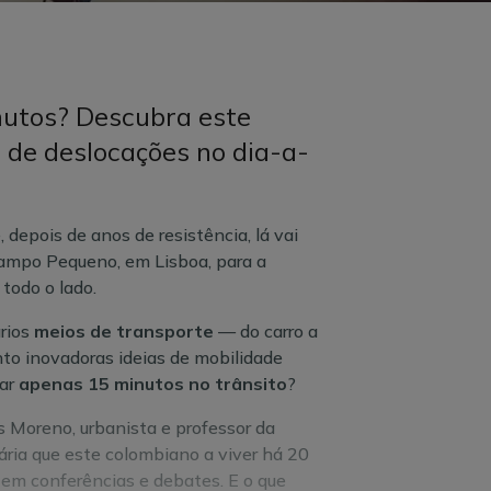
nutos? Descubra este
o de deslocações no dia-a-
 depois de anos de resistência, lá vai
Campo Pequeno, em Lisboa, para a
 todo o lado.
rios
meios de transporte
— do carro a
o inovadoras ideias de mobilidade
sar
apenas 15 minutos no trânsito
?
s Moreno, urbanista e professor da
ária que este colombiano a viver há 20
 em conferências e debates. E o que