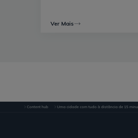
Ver Mais
Content hub
Uma cidade com tudo à distância de 15 min