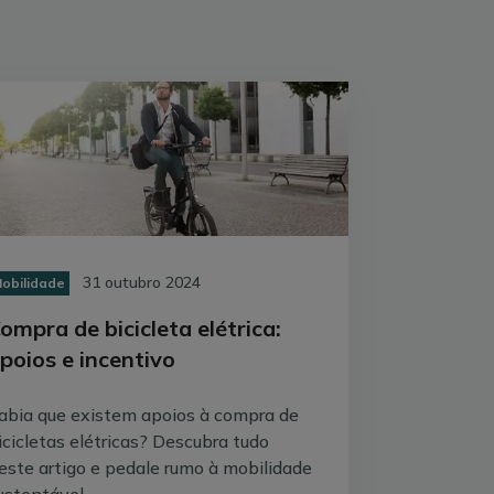
para bicicleta estão algumas das mais
na.
 número de ciclistas - não para
 trabalhar, estudar, comprar, divertir-se,
31 outubro 2024
obilidade
ompra de bicicleta elétrica:
poios e incentivo
abia que existem apoios à compra de
icicletas elétricas? Descubra tudo
este artigo e pedale rumo à mobilidade