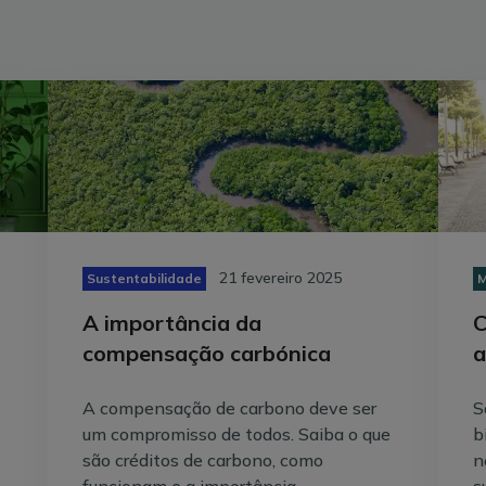
pode ser superior a 30 km/h. Entre as zonas exclusivas 
emblemáticas zonas da cidade, como as margens do Se
O aumento destas infraestruturas fez disparar em 67% o
passeio, mas para realizar as funções do dia-a-dia: viver,
ter acesso a serviços de saúde.
21 fevereiro 2025
Sustentabilidade
M
A importância da
C
compensação carbónica
a
A compensação de carbono deve ser
S
um compromisso de todos. Saiba o que
b
são créditos de carbono, como
n