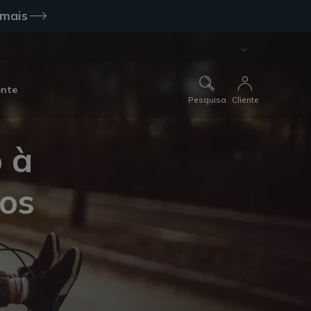
 mais
ente
Pesquisa
Cliente
 à
tos