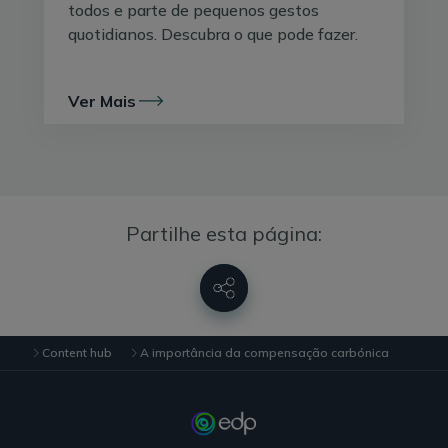
todos e parte de pequenos gestos
aconteceu com o Acordo de Paris, já que esta
quotidianos. Descubra o que pode fazer.
compensação é uma das medidas para
atingir a
neutralidade carbónica em 2050
. Através da iniciativa
Climate Neutral Now da Organização das Nações
Ver Mais
Unidas
, empresas e organizações espalhadas pelo
mundo comprometeram-se a medir a sua pegada
carbónica,
reduzi-la o máximo possível e compensar
as emissões
que não podem ser evitadas com
alternativas sustentáveis.Tendo em vista o objetivo
final da compensação carbónica, esta iniciativa
Partilhe esta página:
Climate Neutral Now é composta por três etapas
principais:
Substituir o uso de combustíveis fósseis
por
energias renováveis e limpas, como a eólica, a
Content hub
A importância da compensação carbónica
hídrica ou a solar
Reduzir o consumo de energia e a utilização de
combustíveis fósseis
através de medidas de
eficiência energética