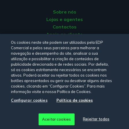
Capturar o carbono
com projetos de
Sobre nós
reflorestamento e regeneração florestal.
Lojas e agentes
Contactos
Esta solução opera através do mercado de
carbono
com a comercialização de certificados
Apoio ao cliente
regulados pela ONU que comprovam a redução de CO
Origem da energia
Os cookies neste site podem ser utilizados pela EDP
2
Comercial e pelos seus parceiros para melhorar a
Livro de reclamações
para a atmosfera: os chamados créditos de carbono.
navegação e desempenho do site, analisar a sua
utilização e possibilitar a criação de conteúdos de
publicidade direcionada e de redes sociais. Por defeito,
Consulte a nossa
Política de privacidade,
Política de cookies
,
só os cookies estritamente necessários se encontram
Termos e Condições
e
Declaração de Acessibilidade.
ativos. Poderá aceitar ou rejeitar todos os cookies nos
botões apresentados ou gerir ou desativar alguns destes
cookies, clicando em “Configurar Cookies”. Para mais
informação visite a nossa Política de Cookies.
Siga-nos:
Configurar cookies
Política de cookies
© Copyright 2026 - EDP Comercial. Todos os direitos
Rejeitar todos
Aceitar cookies
reservados