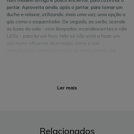
num modelo antigo e pouco eficiente, para cozinhar o
jantar. Aproveita ainda, após o jantar, para tomar um
duche e relaxar, utilizando, mais uma vez, uma opção a
gás como o esquentador. De seguida, ao serão, acende
as luzes da sala - com lâmpadas incandescentes e não
LEDs - para ler um livro. Não só não está a fazer um
uso muito eficiente da energia, como a sua
contribuição carbónica está a ser mais alta do que
deveria.
Imagine agora este outro cenário: todos os dias vai
levar os seus filhos à escola, mas como o carro é da
empresa não o pode trocar por um elétrico. Pode, no
Ler mais
entanto,
investir numa opção de
eletricidade mais
verde
e
até em
painéis solares
para produzir energia
100% renovável para autoconsumo, bem como
substituir todas as lâmpadas incandescentes
por
lâmpadas LED
ou até mesmo poupar a carteira e o
ambiente através de banhos com soluções de
Relacionados