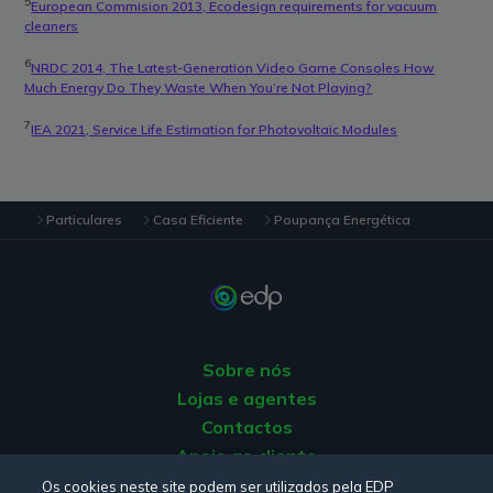
5
European Commision 2013, Ecodesign requirements for vacuum
cleaners
6
NRDC 2014, The Latest-Generation Video Game Consoles How
Much Energy Do They Waste When You’re Not Playing?
7
IEA 2021, Service Life Estimation for Photovoltaic Modules
Particulares
Casa Eficiente
Poupança Energética
Sobre nós
Lojas e agentes
Contactos
Apoio ao cliente
Origem da energia
Os cookies neste site podem ser utilizados pela EDP