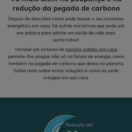
a
redução da pegada de carbono
energia
solar
Depois de descobrir como pode baixar o seu consumo
A
para
energético em casa, há outras iniciativas que pode pôr
instalação
aquecer
em prática para adotar um estilo de vida mais
de
a
sustentável.
painéis
água
solares
da
Instalar um
sistema de
painéis solares
em casa
pode
sua
permite-lhe poupar não só na fatura de energia, como
ajudar
casa
também na pegada de carbono que deixa no planeta.
a
e
Saiba mais sobre estas soluções e como as pode
reduzir
reduza
integrar em sua casa.
a
ainda
dependência
mais
da
a
rede.
fatura.