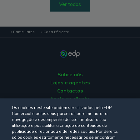
Ver todos
Particulares
Casa Eficiente
Sobre nós
Lojas e agentes
Contactos
Apoio ao cliente
Origem da energia
Os cookies neste site podem ser utilizados pela EDP
Comercial e pelos seus parceiros para melhorar a
Livro de reclamações
navegação e desempenho do site, analisar a sua
utilização e possibilitar a criação de conteúdos de
publicidade direcionada e de redes sociais. Por defeito,
Consulte a nossa
Política de privacidade,
Política de cookies
,
só os cookies estritamente necessários se encontram