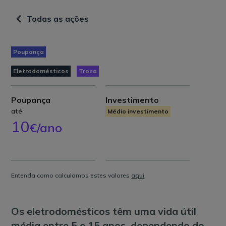
Todas as ações
Poupança
Eletrodomésticos
Troca
Poupança
Investimento
até
Médio investimento
10
€/ano
Entenda como calculamos estes valores
aqui
.
Os eletrodomésticos têm uma vida útil
média entre 5 e 15 anos, dependendo do