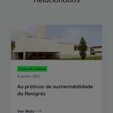
Cervejas a associar-se à EDP para a instalação de
painéis solares nas suas instalações.
Casos de sucesso
4 janeiro 2021
As práticas de sustentabilidade
da Revigrés
EDP: A Sociedade Central de Cervejas nasceu em
1934 e há muitos anos que se posiciona como uma
Ver Mais