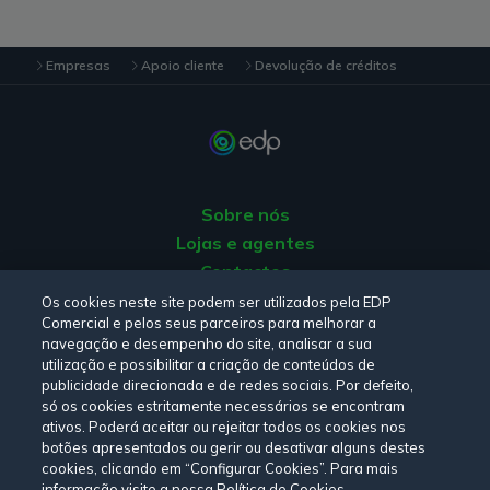
Empresas
Apoio cliente
Devolução de créditos
Sobre nós
Lojas e agentes
Contactos
Apoio ao Cliente
Os cookies neste site podem ser utilizados pela EDP
Comercial e pelos seus parceiros para melhorar a
Origem da energia
navegação e desempenho do site, analisar a sua
Livro de Reclamações
utilização e possibilitar a criação de conteúdos de
publicidade direcionada e de redes sociais. Por defeito,
só os cookies estritamente necessários se encontram
Consulte a nossa
Política de privacidade,
Política de cookies
,
ativos. Poderá aceitar ou rejeitar todos os cookies nos
botões apresentados ou gerir ou desativar alguns destes
Termos e Condições
e
Declaração de Acessibilidade.
cookies, clicando em “Configurar Cookies”. Para mais
informação visite a nossa Política de Cookies.