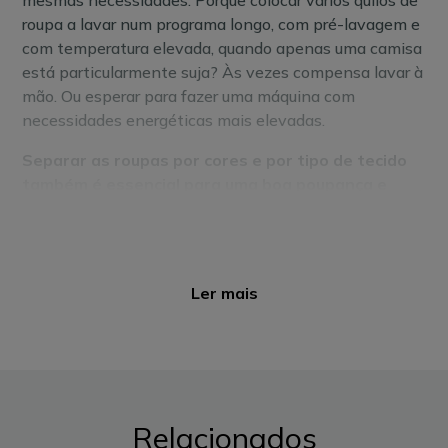
mesmas necessidades. Porquê colocar vários quilos de
roupa a lavar num programa longo, com pré-lavagem e
com temperatura elevada, quando apenas uma camisa
está particularmente suja? Às vezes compensa lavar à
mão. Ou esperar para fazer uma máquina com
necessidades energéticas mais elevadas.
Separar as roupas por cores e por tipo de tecido
também é essencial para uma boa poupança e
lavagem adequada
. E lembre-se: ao proteger as suas
roupas, estas duram mais tempo, evitando que tenha
que gastar dinheiro em roupa nova.
Ler mais
2. Escolha bem a sua máquina de lavar
roupa
Não faltam no mercado opções de máquinas de lavar
roupa: diversas marcas, vários formatos, para múltiplos
orçamentos. Cada família terá as suas necessidades
Relacionados
específicas mas, ao escolher o equipamento para sua