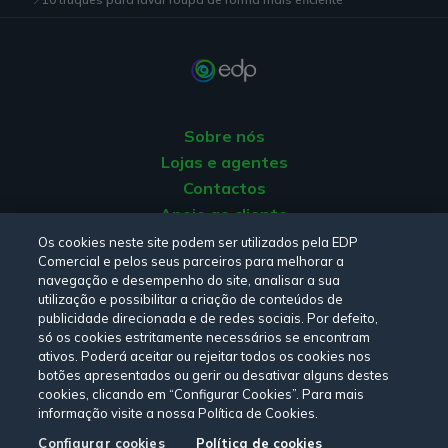
poupança.
Escolha bons detergentes, recomendados pelo
fabricante, e dê atenção ao reservatório de detergente
e aos filtros, para que estejam sempre limpos. Isso vai
poupar no consumo de água e garantir que uma
Sobre nós
lavagem é suficiente para a sua roupa ficar impecável.
Lojas e agentes
E se precisar de
assistência técnica para a máquina de
Contactos
lavar,
garanta que escolhe um serviço profissional de
Apoio ao cliente
confiança.
Origem da energia
Os cookies neste site podem ser utilizados pela EDP
Comercial e pelos seus parceiros para melhorar a
Livro de reclamações
8. Escolha a roupa que comprar com
navegação e desempenho do site, analisar a sua
utilização e possibilitar a criação de conteúdos de
atenção
publicidade direcionada e de redes sociais. Por defeito,
Consulte a nossa
Política de privacidade,
Política de cookies
,
só os cookies estritamente necessários se encontram
Veja as instruções de lavagem antes de comprar as
Termos e Condições
e
Declaração de Acessibilidade.
ativos. Poderá aceitar ou rejeitar todos os cookies nos
suas peças de roupa. Algumas exigem ser lavadas a
botões apresentados ou gerir ou desativar alguns destes
seco, o que vai implicar um aumento dos gastos,
cookies, clicando em “Configurar Cookies”. Para mais
informação visite a nossa Política de Cookies.
impossibilitando que sejam colocadas a lavar com a
Siga-nos:
restante roupa. O mesmo vale para delicados, sedas,
Configurar cookies
Política de cookies