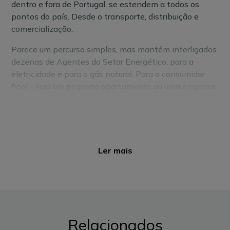
dentro e fora de Portugal, se estendem a todos os
pontos do país. Desde o transporte, distribuição e
comercialização.
Parece um percurso simples, mas mantém interligados
dezenas de Agentes do Setor Energético, para a
eletricidade e para o gás natural. Para o consumidor
final - seja um pequeno apartamento ou uma empresa
com centenas de funcionários - é energia pura que
chega através da corrente elétrica ou das tubagens de
gás natural.
Já para os agentes envolvidos é uma
rede complexa,
Ler mais
eficiente e colaborativa, espalhada por todo o
país
. Envolvida na maioria das fases do processo,
principalmente no setor da eletricidade, a EDP é um
dos principais intervenientes do mercado.
Eletricidade em produção contínua
Relacionados