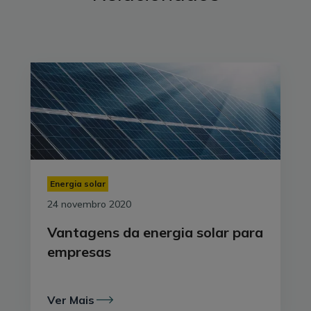
Igual na altura de alimentar uma máquina industrial,
um eletrodoméstico ou uma simples lâmpada de
escritório, a energia elétrica pode vir de diversas
fontes, com unidades de produção tão distintas como
uma turbina eólica numa montanha, uma estação
fotovoltaica numa planície, uma central termoeléctrica
perto de uma cidade ou uma barragem num rio.
Energia solar
24 novembro 2020
Vantagens da energia solar para
empresas
Ver Mais