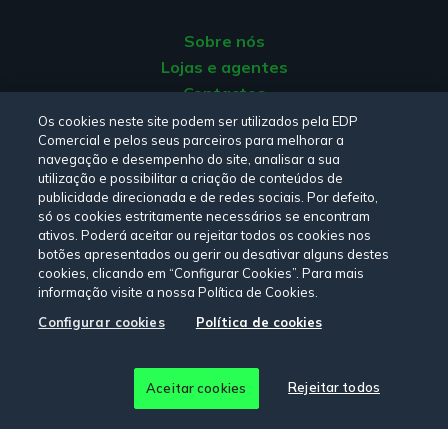
Sobre nós
Lojas e agentes
Contactos
Apoio ao cliente
Os cookies neste site podem ser utilizados pela EDP
Comercial e pelos seus parceiros para melhorar a
Origem da energia
navegação e desempenho do site, analisar a sua
Livro de reclamações
utilização e possibilitar a criação de conteúdos de
publicidade direcionada e de redes sociais. Por defeito,
só os cookies estritamente necessários se encontram
Consulte a nossa
Política de privacidade,
Política de cookies
,
ativos. Poderá aceitar ou rejeitar todos os cookies nos
botões apresentados ou gerir ou desativar alguns destes
Termos e Condições
e
Declaração de Acessibilidade.
cookies, clicando em “Configurar Cookies”. Para mais
informação visite a nossa Política de Cookies.
Configurar cookies
Política de cookies
Siga-nos:
© Copyright 2026 - EDP Comercial. Todos os direitos
Rejeitar todos
Aceitar cookies
reservados