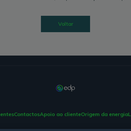
Voltar
gentes
Contactos
Apoio ao cliente
Origem da energia
L