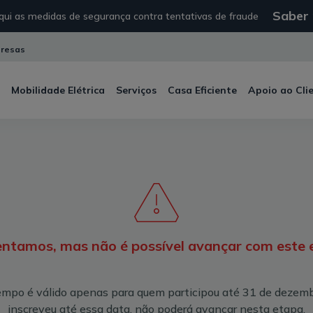
Saber
ui as medidas de segurança contra tentativas de fraude
resas
Mobilidade Elétrica
Serviços
Casa Eficiente
Apoio ao Cli
ntamos, mas não é possível avançar com este e
mpo é válido apenas para quem participou até 31 de dezemb
inscreveu até essa data, não poderá avançar nesta etapa.