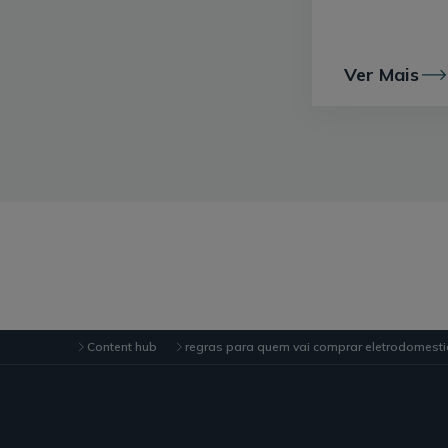
Ver Mais
Content hub
regras para quem vai comprar eletrodomest