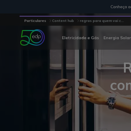
Conheça aq
Particulares
Content hub
regras para quem vai c...
Eletricidade e Gás
Energia Solar
R
co