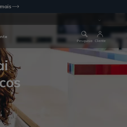
 mais
ente
Pesquisa
Cliente
ai
cos