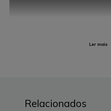
Ler mais
1. Perceber qual é a utilidade e necessidad
Pode ser um sonho ter uma cozinha totalmente equipad
Relacionados
batedeira, liquidificadora, robot de cozinha e por aí fora.
equipamentos, vai estar a desperdiçar dinheiro em peq