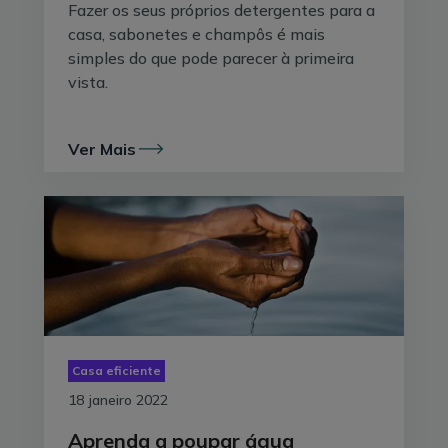
Fazer os seus próprios detergentes para a
casa, sabonetes e champôs é mais
simples do que pode parecer à primeira
vista.
Ver Mais
Em 2017, a
Agência Portuguesa do Ambiente
afirmava que os portugueses deitam fora 200 mil
toneladas de têxteis todos os anos. Estima-se que
os
tecidos não biodegradáveis possam ficar nesses
aterros até 200 anos
- isto quando não são
queimados.
Casa eficiente
18 janeiro 2022
Cuidar mal as nossas roupas ou levá-las ao limite (ou
simplesmente aumentar o consumo) também tem um
Aprenda a poupar água