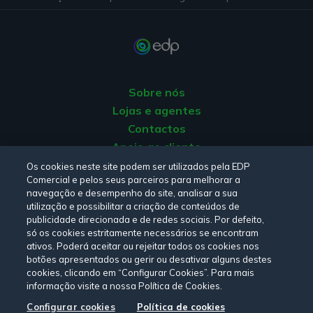
Cuidar da roupa pode levar-lhe mais tempo do que
encher a máquina de roupa e pô-la a trabalhar - é
verdade. Mas a crise climática que vivemos exige isso
mesmo: uma mudança de mentalidades e de estilo de
vida.
Sobre nós
Lojas e agentes
É melhor pôr a
arejar roupas
que não têm nódoas do
Contactos
que lavá-las a cada utilização. Não só porque isto reduz
Apoio ao cliente
o gasto de água e energia, mas não liberta os tais
Origem da energia
Os cookies neste site podem ser utilizados pela EDP
microplásticos e poupa a roupa, que vai perdendo cor e
Comercial e pelos seus parceiros para melhorar a
Livro de reclamações
forma na máquina de lavar — sobretudo as roupas
navegação e desempenho do site, analisar a sua
mais delicadas. A lingerie, por exemplo, deve ser
utilização e possibilitar a criação de conteúdos de
lavada à mão, porque as rendas e tecidos finos se
publicidade direcionada e de redes sociais. Por defeito,
Consulte a nossa
Política de privacidade,
Política de cookies
,
só os cookies estritamente necessários se encontram
desfazem - literalmente - com os movimentos e
Termos e Condições
e
Declaração de Acessibilidade.
ativos. Poderá aceitar ou rejeitar todos os cookies nos
temperaturas da máquina.
botões apresentados ou gerir ou desativar alguns destes
cookies, clicando em “Configurar Cookies”. Para mais
informação visite a nossa Política de Cookies.
Siga-nos:
Configurar cookies
Política de cookies