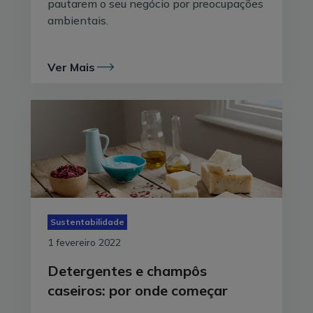
pautarem o seu negócio por preocupações
Os microplásticos provenientes de tecidos
ambientais.
representam 35% do total de microplásticos nos
oceanos
, segundo o relatório Primary Microplastics in
Ver Mais
the Oceans, da International Union for Conservation
of Nature.
Os grandes responsáveis por isto são o poliéster
(o material mais utilizado pela fast fashion), o
polietileno
, o
acrílico
e o
elastano
. Para ter uma
imagem visual do que isto significa, em média, 6kg de
poliéster (mais ou menos uma máquina de roupa)
liberta 496 mil microfibras; o mesmo peso de poliéster
misturado com algodão liberta 137 900 microfibras. O
Sustentabilidade
mais poluente, neste aspeto, é o acrílico, que liberta
1 fevereiro 2022
728 700 microfibras por cada 6kg.
Detergentes e champôs
caseiros: por onde começar