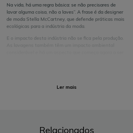
Na vida, há uma regra básica: se não precisares de
lavar alguma coisa, não a laves”. A frase é da designer
de moda Stella McCartney, que defende práticas mais
ecológicas para a indústria da moda.
E o impacto desta indústria não se fica pela produção.
As lavagens também têm um impacto ambiental
considerável e há um aspecto que começa agora a ser
mais rigorosamente quantificado: a libertação de
microplásticos. Diminuir este problema é também uma
responsabilidade individual.
O que são microplásticos?
Ler mais
Para além do gasto de água e de energia, a lavagem de
roupa
liberta químicos dos detergentes e dos
microplásticos presentes nos têxteis
.
Estes plásticos são fibras sintéticas tão pequenas
Relacionados
(com menos de 5 milímetros) que passam pelos filtros