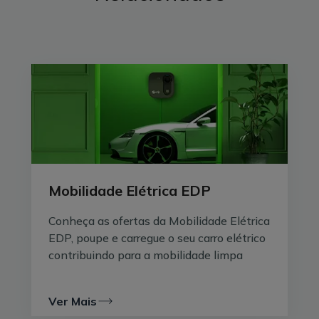
atmosfera
, quantificando o impacto que uma pessoa,
empresa ou atividade tem nas alterações climáticas.
Expresso em
toneladas de CO
emitidas
, este
2
cálculo considera todas as
atividades quotidianas
(alimentação,
transporte
, entre outras) que emitem
gás carbónico.
Termos consciência da nossa pegada carbónica é o
que nos permite alterar as nossas ações de forma a
reduzir a nossa pegada de carbono e começar a
compensação carbónica.
Mobilidade Elétrica EDP
Conheça as ofertas da Mobilidade Elétrica
EDP, poupe e carregue o seu carro elétrico
contribuindo para a mobilidade limpa
Ver Mais