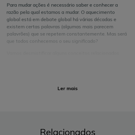
Para mudar ações é necessário saber e conhecer a
razão pela qual estamos a mudar. O aquecimento
global está em debate global há várias décadas e
existem certas palavras (algumas mais parecem
palavrões) que se repetem constantemente. Mas será
que todos conhecemos o seu significado?
Vamos desmistificar alguns conceitos relacionados
com a
pegada carbónica
, para que, na próxima
conversa sobre o assunto (acredite, vai surgir uma
conversa sobre este tema), possa falar e saber tudo o
que está a dizer. Porque para reduzir, é necessário
Ler mais
conhecer.
Pegada de carbono
A
pegada de carbono
ou pegada carbónica
é
considerada uma medida
que
calcula a quantidade
de gases de efeito estufa libertados para a
Relacionados