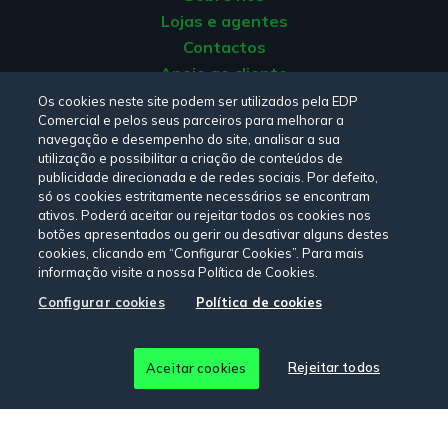
Lojas e agentes
Contactos
Apoio ao cliente
Origem da energia
Os cookies neste site podem ser utilizados pela EDP
Camada de ozono
Comercial e pelos seus parceiros para melhorar a
Livro de reclamações
navegação e desempenho do site, analisar a sua
Também conhecida por ozonosfera, a camada de
utilização e possibilitar a criação de conteúdos de
ozono tem como principal função a
proteção do
publicidade direcionada e de redes sociais. Por defeito,
Consulte a nossa
Política de privacidade,
Política de cookies
,
só os cookies estritamente necessários se encontram
planeta Terra dos raios ultravioleta
. Composta por
Termos e Condições
e
Declaração de Acessibilidade.
ativos. Poderá aceitar ou rejeitar todos os cookies nos
ozono, o único gás que consegue filtrar a radiação UV-
botões apresentados ou gerir ou desativar alguns destes
B e os raios UV-C, esta camada tem sido
danificada
cookies, clicando em “Configurar Cookies”. Para mais
por ações humanas
, como a
emissão de dióxido de
informação visite a nossa Política de Cookies.
Siga-nos:
carbono
. Para além de provocarem o aquecimento
Configurar cookies
Política de cookies
global, os raios dos quais a camada de ozono nos
protege
provocam também doenças
, como o
© Copyright 2026 - EDP Comercial. Todos os direitos
desenvolvimento de cancro de pele, diminuição do
Rejeitar todos
Aceitar cookies
reservados
desempenho do sistema imunológico e podem ainda
provocar danos na visão.