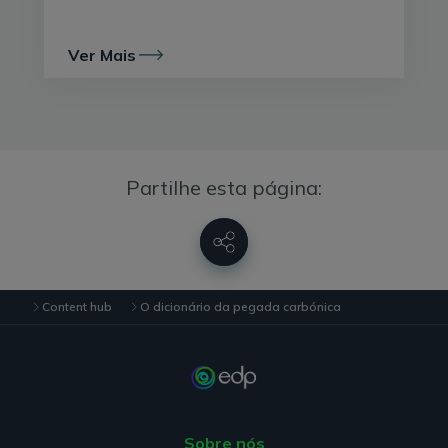
Este aumento de temperaturas está a preocupar todos
os governos, tendo sido assinado, em 2016, o
Acordo
Ver Mais
de Paris
, que estabelece metas aos países para
reduzirem significativamente as emissões de GEE de
forma a
limitar o aumento das temperaturas
médias em 2ºC
, até 2100. No entanto, em 2021,
segundo o
relatório da Organização Meteorológica
Partilhe esta página:
Mundial
, a temperatura média global aumentou 1.1ºC,
em relação a 2020.
Content hub
O dicionário da pegada carbónica
Sobre nós