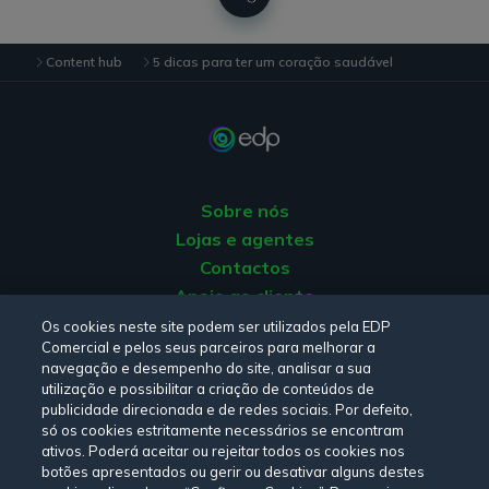
do coração, a dieta deve conter vitaminas, minerais,
antioxidantes, fitoquímicos e fibras, bem como
gorduras monoinsaturadas (presente, por exemplo, no
Content hub
5 dicas para ter um coração saudável
azeite e nos peixes gordos) e com baixo teor de sal.
Privilegie o consumo de vegetais, fruta, cereais e peixe
e evite os alimentos ricos em sal, açúcar ou gordura e o
consumo excessivo de álcool;
Sobre nós
4. Combater o stress
: adote atividades de lazer que o
deixem relaxado, como a leitura a dança, a meditação
Lojas e agentes
ou a jardinagem, e não se esqueça de dormir entre 6 a
Contactos
8 horas por dia;
Apoio ao cliente
Origem da energia
Os cookies neste site podem ser utilizados pela EDP
5. Fazer check-ups regulares
: controlar a
Comercial e pelos seus parceiros para melhorar a
Livro de reclamações
hipertensão e medir regularmente os níveis de
navegação e desempenho do site, analisar a sua
colesterol é importante para garantir um coração
utilização e possibilitar a criação de conteúdos de
publicidade direcionada e de redes sociais. Por defeito,
saudável. Além disso, deve apostar na prevenção com
Consulte a nossa
Política de privacidade,
Política de cookies
,
só os cookies estritamente necessários se encontram
rastreios regulares, nos homens a partir dos 40 anos e
Termos e Condições
e
Declaração de Acessibilidade.
ativos. Poderá aceitar ou rejeitar todos os cookies nos
nas mulheres a partir dos 50 ou após a menopausa;
botões apresentados ou gerir ou desativar alguns destes