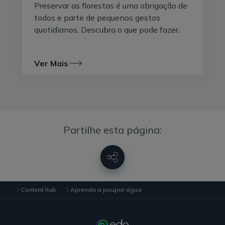
Preservar as florestas é uma obrigação de
Também os utilizadores do autoclismo precisam de ser
todos e parte de pequenos gestos
mais eficientes: não deite lixo na sanita para depois
quotidianos. Descubra o que pode fazer.
limpá-lo com uma descarga — muito menos lixo como
cotonetes que vão poluir as águas.
Ver Mais
Lave a loiça na máquina. sim, na máquina
Por causa da quantidade de água que uma torneira
deita por minuto é fácil que, apenas com alguns
pratos, talheres e copos gaste mais do que uma
máquina — sobretudo se o seu potencial for otimizado.
Partilhe esta página:
Algumas torneiras podem chegar a deitar 15 litros por
minuto e segundo
um estudo
da Universidade de
Michigan,
uma lavagem na máquina consome
metade de água de uma lavagem no lava-loiças
.
Além disto, o gasto de energia pode também ser
Content hub
Aprenda a poupar água
menor.
Para usar a máquina da loiça de forma eficiente há que