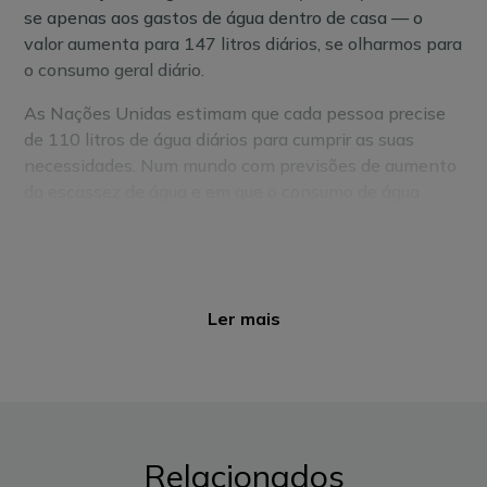
se apenas aos gastos de água dentro de casa — o
valor aumenta para 147 litros diários, se olharmos para
o consumo geral diário.
As Nações Unidas estimam que cada pessoa precise
de 110 litros de água diários para cumprir as suas
necessidades. Num mundo com previsões de aumento
da escassez de água e em que o consumo de água
potável aumenta cerca de 1% todos os anos, é
urgente adotar um uso consciente deste bem escasso.
Segundo a Epal, cerca de 60% da água usada nas
casas é gasta na higiene diária e é para esses
Ler mais
momentos do quotidiano que olhamos com especial
atenção, através das seguintes dicas que vão ajudá-lo
a poupar água — de forma fácil e com pequenas
mudanças.
Instale um regulador de caudal
Relacionados