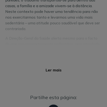
paredes, o trabalho transportou-se para dentro das
casas, a família e a amizade vivem-se à distância.
Neste contexto pode haver uma tendência para não
nos exercitarmos tanto e levarmos uma vida mais
sedentária – uma atitude pouco saudável que deve ser
contrariada.
A Direção-Geral da Saúde alerta mesmo para o facto
de que, um comportamento sedentário, sem atividade
física, pode ser prejudicial para a saúde. Ou seja, é
fundamental encontrar soluções para se manter ativo,
mesmo estando em isolamento.
Ler mais
Por isso,
enquanto estamos em isolamento social
podemos (e devemos) manter-nos ativos
. Como
não saímos para diariamente para ir para o trabalho,
não vamos ao ginásio, vamos muito menos vezes ao
supermercado e evitamos dar um passeio ao fim de
Partilhe esta página:
semana, é natural que a atividade física que fazemos
reduza bastante. Cabe-nos contrariar essa tendência