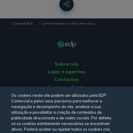
e arranjar soluções para que o sofá não se torne um
melhor amigo.
Mantenha-se ativo com passos simples
Content hub
como manter se ativo em casa
Evitar estar sentado, reclinado ou deitado mais de
30 minutos seguidos
Levantar-se e caminhar pela casa sempre que
precisar de falar ao telemóvel ou durante os
Sobre nós
intervalos publicitários
Lojas e agentes
Colocar o comando do televisor a uma distância
Contactos
que o obrigue a levantar-se sempre que precisar de
Apoio ao cliente
o utilizar
Origem da energia
Os cookies neste site podem ser utilizados pela EDP
Alternar entre a posição de sentado e de pé
Comercial e pelos seus parceiros para melhorar a
Livro de reclamações
navegação e desempenho do site, analisar a sua
durante o trabalho ao computador
utilização e possibilitar a criação de conteúdos de
Realizar 30 minutos diários de atividade física de
publicidade direcionada e de redes sociais. Por defeito,
Consulte a nossa
Política de privacidade,
Política de cookies
,
só os cookies estritamente necessários se encontram
intensidade, pelo menos, moderada
Termos e Condições
e
Declaração de Acessibilidade.
ativos. Poderá aceitar ou rejeitar todos os cookies nos