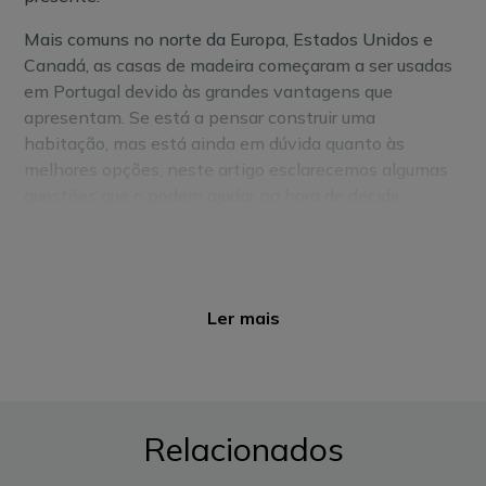
Mais comuns no norte da Europa, Estados Unidos e
Canadá, as casas de madeira começaram a ser usadas
em Portugal devido às grandes vantagens que
apresentam. Se está a pensar construir uma
habitação, mas está ainda em dúvida quanto às
melhores opções, neste artigo esclarecemos algumas
questões que o podem ajudar na hora de decidir.
Vantagens das casas de madeira
1. Preços
Ler mais
Ter casa própria é, sem dúvida, um dos maiores
encargos financeiros que alguém pode ter ao longo da
vida. E, no caso de se querer construir uma, as
dificuldades podem ser ainda maiores: estar
dependente de financiamento bancário pode
Relacionados
significar ter de sujeitar as suas escolhas ao