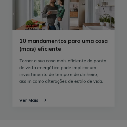
bem mais de um ano - e isto sem contar com os
previsíveis e muito frequentes atrasos nas obras.
Assim, uma das
grandes vantagens apontada às
casas em madeira pré-fabricadas é o tempo de
construção e instalação quase recorde
: primeiro, a
habitação é feita sob encomenda e montada na
10 mandamentos para uma casa
fábrica, com recurso à mão-de-obra da empresa; e
(mais) eficiente
segundo, a construção não está dependente das
condições climatéricas, como acontece com as casas
Tornar a sua casa mais eficiente do ponto
tradicionais.
de vista energético pode implicar um
investimento de tempo e de dinheiro,
assim como alterações de estilo de vida.
Ver Mais