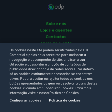
4. Dispositivos de mobilidade pessoal
elétricos
Integrados na categoria dos motociclos e ciclomotores
Sobre nós
elétricos (tipologia 5), estes pequenos veículos
Lojas e agentes
incluem trotinetas, skates, patins, hoverboards,
Contactos
hoverkarts ou monociclos. Aqui há que ter em atenção
Apoio ao cliente
que, para utilização na via pública, a potência destes
dispositivos está limitada a 250W, enquanto as
Origem da energia
Os cookies neste site podem ser utilizados pela EDP
Comercial e pelos seus parceiros para melhorar a
bicicletas já podem ter 1000W. Ao todo - incluindo as
Livro de reclamações
navegação e desempenho do site, analisar a sua
motas e scooters elétricas - nesta categoria há 525
utilização e possibilitar a criação de conteúdos de
mil euros e 1.050 incentivos disponíveis, com a
publicidade direcionada e de redes sociais. Por defeito,
Consulte a nossa
Política de privacidade,
Política de cookies
,
comparticipação de 50% a ter um teto de 500€.
só os cookies estritamente necessários se encontram
Termos e Condições
e
Declaração de Acessibilidade.
ativos. Poderá aceitar ou rejeitar todos os cookies nos
Para beneficiar dos apoios, precisa de se registar no
botões apresentados ou gerir ou desativar alguns destes
cookies, clicando em “Configurar Cookies”. Para mais
site do Fundo Ambiental primeiro. Só depois é que
informação visite a nossa Política de Cookies.
poderá
submeter a candidatura
. Os incentivos são
Siga-nos:
Configurar cookies
Política de cookies
válidos para empresas e particulares e as candidaturas
podem ser feitas até à data definida ou até a verba da