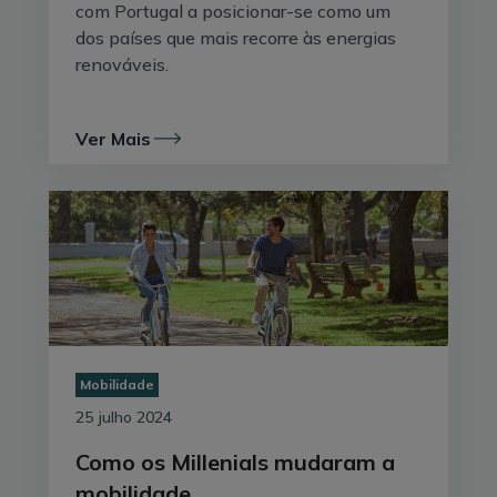
com Portugal a posicionar-se como um
da oferta EDP
, temos boas notícias:
qualquer um dos
dos países que mais recorre às energias
nossos modelos é elegível
.
renováveis.
1. Bicicletas elétricas de uso citadino
Para este tipo de bicicletas (tipologia 4), o Governo
Ver Mais
concede o maior valor: 2,275 milhões de euros. O
Fundo Ambiental atribui um incentivo que chega a
50% do valor de compra, até um máximo de 500€. A
verba suporta 4.550 candidaturas, que podem ser
feitas por particulares (1 bicicleta) ou empresas (até 4
bicicletas).
2. Bicicletas convencionais
Mobilidade
Aqui está a novidade. Em 2023, o Estado
comparticipava apenas com 20% do valor da compra,
25 julho 2024
até um máximo de 100€. Já em 2024, este apoio subiu
Como os Millenials mudaram a
para 50% do PVP (IVA incluído) para as bicicletas
mobilidade
convencionais (tipologia 6), até um máximo de 150€.