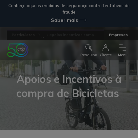
Conheça aqui as medidas de segurança contra tentativas de
fraude
Saber mais
...
Particulares
apoios incentivos comp...
Empresas
Pesquisa
Cliente
Menu
Apoios e Incentivos à
compra de Bicicletas