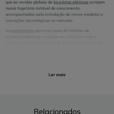
que as vendas globais de
bicicletas elétricas
estejam
numa trajetória notável de crescimento,
acompanhadas pela introdução de novos modelos e
inovações tecnológicas no mercado.
As
estimativas
apontam para 40 milhões de
bicicletas elétricas vendidas em 2023 em todo o
mundo, e um total de cerca de 300 milhões a circular
nas estradas, mais 50% do que os 200 milhões em
2019. Sejam convencionais ou elétricas, para ir para o
emprego ou para a escola, ou apenas para praticar
desporto, a verdade é que há muito por onde escolher.
E a melhor parte é que este meio de transporte
Ler mais
também é abrangido por alguns apoios e incentivos à
sua compra.
Taxa reduzida do IVA a 6%
Portugal foi o primeiro Estado-membro da União
Relacionados
Europeia a aplicar a medida da redução do IVA a 6%