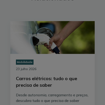
para a compra e reparação de
bicicletas
, após a
mesma ter sido aprovada e publicada em
Diário da
República
no final de 2022. Esta redução de 23% para
6% vem no seguimento da aprovação por parte da UE
da taxa reduzida nestes veículos, com a intenção de
torná-los mais acessíveis e ajustar o IVA face aos
objetivos e metas climáticas.
A medida abrange
bicicletas elétricas
e bicicletas de
carga, e pode ajudar os consumidores a atingirem uma
poupança de cerca de 300€ ao adquirir uma bicicleta
Mobilidade
que antes rondaria os 2.000€, por exemplo.
23 julho 2026
Carros elétricos: tudo o que
precisa de saber
Desde autonomia, carregamento e preços,
descubra tudo o que precisa de saber