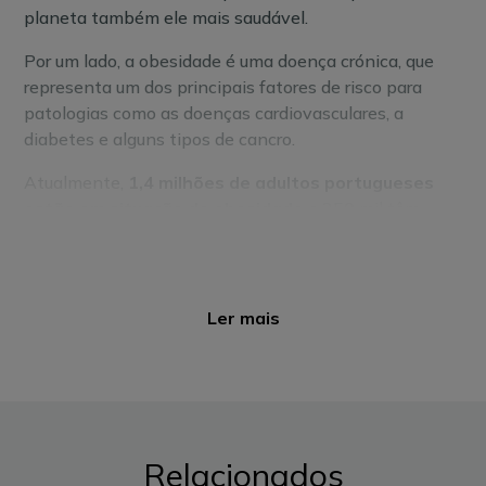
planeta também ele mais saudável.
Por um lado, a obesidade é uma doença crónica, que
representa um dos principais fatores de risco para
patologias como as doenças cardiovasculares, a
diabetes e alguns tipos de cancro.
Atualmente,
1,4 milhões de adultos portugueses
estão em situação de obesidade
e 250 mil têm
obesidade mórbida. Por outro lado, segundo a
Organização das Nações Unidas para a Alimentação e
Agricultura,
o setor agrícola, sobretudo o da
produção de carne, é responsável por um quinto
Ler mais
das emissões de CO
. Ou seja, por cada quilo de
2
bife produzido são emitidos até 27 kg de CO
-
2
qualquer coisa como uma viagem de carro de 150
quilómetros.
Relacionados
Assim, adotar uma alimentação mais saudável é uma