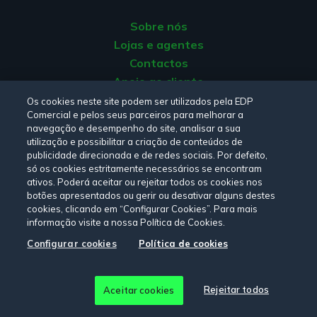
esta questão, existem outras dicas importantes, como
Sobre nós
comprar frescos apenas nas quantidades que vais
Lojas e agentes
necessitar para aquela semana
, de forma a evitar o
desperdício e a garantir que consome os frescos
Contactos
quando eles ainda estão viçosos. Por último,
aprenda
Apoio ao cliente
a ler os rótulos
. Só assim poderá fazer escolhas
Origem da energia
Os cookies neste site podem ser utilizados pela EDP
informadas.
Comercial e pelos seus parceiros para melhorar a
Livro de reclamações
navegação e desempenho do site, analisar a sua
Por exemplo, sabia que a ordem pela qual os
utilização e possibilitar a criação de conteúdos de
publicidade direcionada e de redes sociais. Por defeito,
nutrientes aparecem no rótulo é decrescente? Ou seja,
Consulte a nossa
Política de privacidade,
Política de cookies
,
só os cookies estritamente necessários se encontram
os primeiros nutrientes são os que existem em maior
Termos e Condições
e
Declaração de Acessibilidade.
ativos. Poderá aceitar ou rejeitar todos os cookies nos
quantidade. E sabia que um alimento pode não referir
botões apresentados ou gerir ou desativar alguns destes
sal no rótulo, mas isso não quer dizer que não possua
cookies, clicando em “Configurar Cookies”. Para mais
informação visite a nossa Política de Cookies.
sal? Procura pelo sódio, que muitas vezes é referido
Siga-nos:
como forma de ocultar a presença de sal num
Configurar cookies
Política de cookies
alimento.
© Copyright 2026 - EDP Comercial. Todos os direitos
3. Coma regularmente
Rejeitar todos
Aceitar cookies
reservados