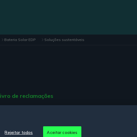
Bateria Solar EDP
Soluções sustentáveis
ivro de reclamações
ção de Acessibilidade.
Rejeitar todos
Aceitar cookies