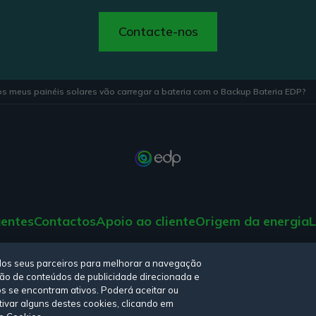
Contacte-nos
 os meus painéis solares vão carregar a bateria com o Backup Bateria EDP?
gentes
Contactos
Apoio ao cliente
Origem da energia
L
tica de privacidade,
Política de cookies
,
Termos e Condições
e
Declara
elos seus parceiros para melhorar a navegação
iação de conteúdos de publicidade direcionada e
os se encontram ativos. Poderá aceitar ou
tivar alguns destes cookies, clicando em