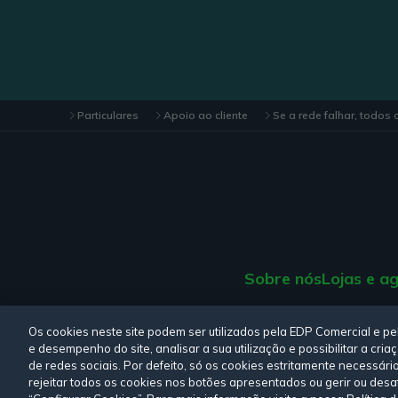
Particulares
Apoio ao cliente
Se a rede falhar, todos
Sobre nós
Lojas e a
Consulte a nossa
Polí
Os cookies neste site podem ser utilizados pela EDP Comercial e p
e desempenho do site, analisar a sua utilização e possibilitar a cr
de redes sociais. Por defeito, só os cookies estritamente necessári
rejeitar todos os cookies nos botões apresentados ou gerir ou desa