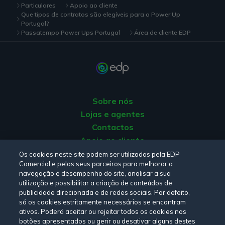
Particulares
Apoio ao cliente
Que tipos de contratos são elegíveis para a Power Up
Portugal?
Passatempo Power Ups Portugal
Área de cliente EDP
Sobre nós
Lojas e agentes
Contactos
Apoio ao cliente
Origem da energia
Os cookies neste site podem ser utilizados pela EDP
Comercial e pelos seus parceiros para melhorar a
Livro de reclamações
navegação e desempenho do site, analisar a sua
utilização e possibilitar a criação de conteúdos de
publicidade direcionada e de redes sociais. Por defeito,
Consulte a nossa
Política de privacidade,
Política de cookies
,
só os cookies estritamente necessários se encontram
Termos e Condições
e
Declaração de Acessibilidade.
ativos. Poderá aceitar ou rejeitar todos os cookies nos
botões apresentados ou gerir ou desativar alguns destes