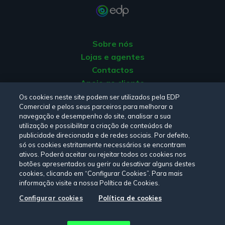
Sobre nós
Lojas e agentes
Contactos
Apoio ao cliente
Origem da energia
Os cookies neste site podem ser utilizados pela EDP
Comercial e pelos seus parceiros para melhorar a
Livro de reclamações
navegação e desempenho do site, analisar a sua
utilização e possibilitar a criação de conteúdos de
publicidade direcionada e de redes sociais. Por defeito,
Consulte a nossa
Política de privacidade,
Política de cookies
,
só os cookies estritamente necessários se encontram
Termos e Condições
e
Declaração de Acessibilidade.
ativos. Poderá aceitar ou rejeitar todos os cookies nos
botões apresentados ou gerir ou desativar alguns destes
cookies, clicando em “Configurar Cookies”. Para mais
informação visite a nossa Política de Cookies.
Siga-nos:
Configurar cookies
Política de cookies
© Copyright 2026 - EDP Comercial. Todos os direitos