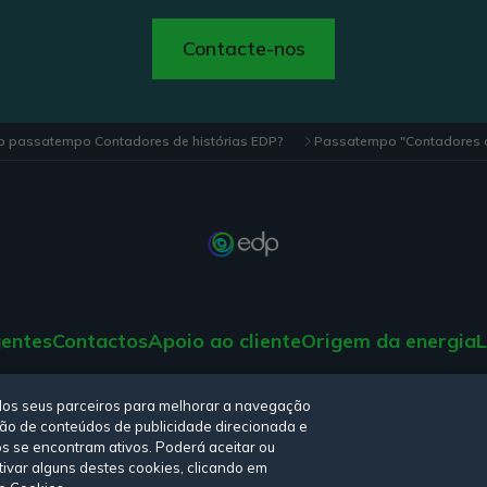
Contacte-nos
o passatempo Contadores de histórias EDP?
Passatempo "Contadores d
gentes
Contactos
Apoio ao cliente
Origem da energia
L
tica de privacidade,
Política de cookies
,
Termos e Condições
e
Declara
elos seus parceiros para melhorar a navegação
iação de conteúdos de publicidade direcionada e
os se encontram ativos. Poderá aceitar ou
tivar alguns destes cookies, clicando em