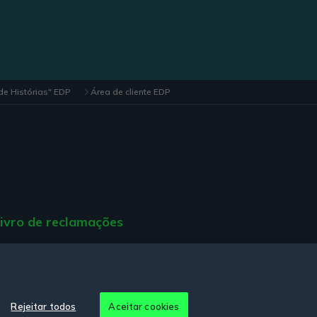
e Histórias" EDP
Área de cliente EDP
ivro de reclamações
ção de Acessibilidade.
Rejeitar todos
Aceitar cookies