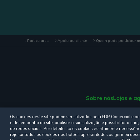
Particulares
Apoio ao cliente
Quem pode participar n
Sobre nós
Lojas e a
Consulte a nossa
Polí
Os cookies neste site podem ser utilizados pela EDP Comercial e p
e desempenho do site, analisar a sua utilização e possibilitar a cr
de redes sociais. Por defeito, só os cookies estritamente necessári
rejeitar todos os cookies nos botões apresentados ou gerir ou desa