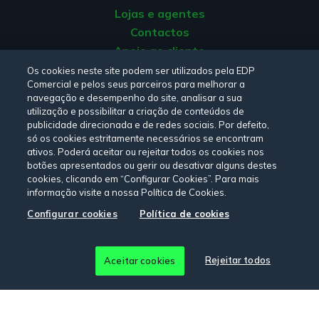
Lojas e agentes
Contactos
Apoio ao cliente
Origem da energia
Os cookies neste site podem ser utilizados pela EDP
Comercial e pelos seus parceiros para melhorar a
Livro de reclamações
navegação e desempenho do site, analisar a sua
utilização e possibilitar a criação de conteúdos de
publicidade direcionada e de redes sociais. Por defeito,
Consulte a nossa
Política de privacidade,
Política de cookies
,
só os cookies estritamente necessários se encontram
Termos e Condições
e
Declaração de Acessibilidade.
ativos. Poderá aceitar ou rejeitar todos os cookies nos
botões apresentados ou gerir ou desativar alguns destes
cookies, clicando em “Configurar Cookies”. Para mais
informação visite a nossa Política de Cookies.
Siga-nos:
Configurar cookies
Política de cookies
© Copyright 2026 - EDP Comercial. Todos os direitos
Rejeitar todos
Aceitar cookies
reservados