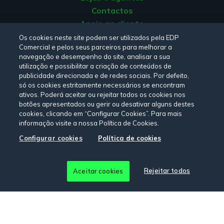
Contactos
Apoio ao cliente
Origem da energia
Os cookies neste site podem ser utilizados pela EDP
Comercial e pelos seus parceiros para melhorar a
Livro de reclamações
navegação e desempenho do site, analisar a sua
utilização e possibilitar a criação de conteúdos de
publicidade direcionada e de redes sociais. Por defeito,
Consulte a nossa
Política de privacidade,
Política de cookies
,
só os cookies estritamente necessários se encontram
Termos e Condições
e
Declaração de Acessibilidade.
ativos. Poderá aceitar ou rejeitar todos os cookies nos
botões apresentados ou gerir ou desativar alguns destes
cookies, clicando em “Configurar Cookies”. Para mais
informação visite a nossa Política de Cookies.
Siga-nos:
Configurar cookies
Política de cookies
© Copyright 2026 - EDP Comercial. Todos os direitos
Rejeitar todos
Aceitar cookies
reservados