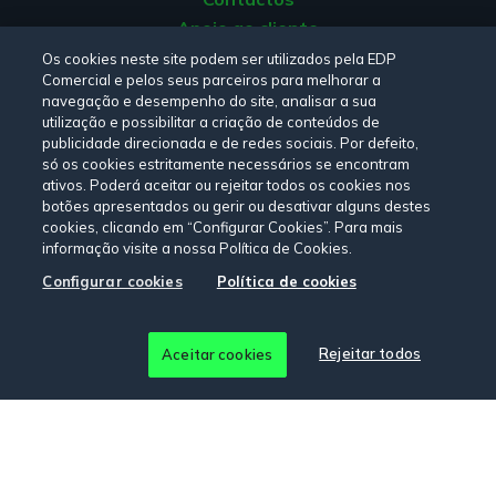
Apoio ao cliente
Origem da energia
Os cookies neste site podem ser utilizados pela EDP
Comercial e pelos seus parceiros para melhorar a
Livro de reclamações
navegação e desempenho do site, analisar a sua
utilização e possibilitar a criação de conteúdos de
publicidade direcionada e de redes sociais. Por defeito,
Consulte a nossa
Política de privacidade,
Política de cookies
,
só os cookies estritamente necessários se encontram
Termos e Condições
e
Declaração de Acessibilidade.
ativos. Poderá aceitar ou rejeitar todos os cookies nos
botões apresentados ou gerir ou desativar alguns destes
cookies, clicando em “Configurar Cookies”. Para mais
informação visite a nossa Política de Cookies.
Siga-nos:
Configurar cookies
Política de cookies
© Copyright 2026 - EDP Comercial. Todos os direitos
Rejeitar todos
Aceitar cookies
reservados