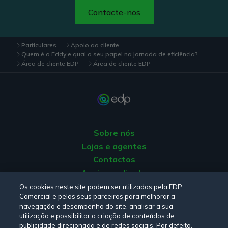
Contacte-nos
Particulares
Apoio ao cliente
Quem é o Eddy e qual o seu papel na jornada de eficiência?
Área de cliente EDP
Área de cliente EDP
Sobre nós
Lojas e agentes
Contactos
Apoio ao cliente
Origem da energia
Os cookies neste site podem ser utilizados pela EDP
Comercial e pelos seus parceiros para melhorar a
Livro de reclamações
navegação e desempenho do site, analisar a sua
utilização e possibilitar a criação de conteúdos de
publicidade direcionada e de redes sociais. Por defeito,