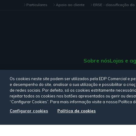
Particulares
Apoio ao cliente
ERSE - classificação do
Sobre nós
Lojas e a
Consulte a nossa
Polí
Os cookies neste site podem ser utilizados pela EDP Comercial e p
e desempenho do site, analisar a sua utilização e possibilitar a cr
de redes sociais. Por defeito, só os cookies estritamente necessári
rejeitar todos os cookies nos botões apresentados ou gerir ou desa
“Configurar Cookies”. Para mais informação visite a nossa Política 
Siga-nos:
Configurar cookies
Política de cookies