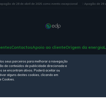
 apagão de 28 de abril de 2025 como evento excepcional
Apagão de 28 d
gentes
Contactos
Apoio ao cliente
Origem da energia
L
tica de privacidade,
Política de cookies
,
Termos e Condições
e
Declara
elos seus parceiros para melhorar a navegação
iação de conteúdos de publicidade direcionada e
os se encontram ativos. Poderá aceitar ou
tivar alguns destes cookies, clicando em
de Cookies.
© Copyright 2026 - EDP Comercial. Todos os direitos reservados